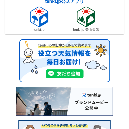
tenki.jp公式アプリ
tenki.jp
tenki.jp 登山天気