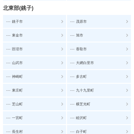
北東部(銚子)
---
---
銚子市
茂原市
---
---
東金市
旭市
---
---
匝瑳市
香取市
---
---
山武市
大網白里市
---
---
神崎町
多古町
---
---
東庄町
九十九里町
---
---
芝山町
横芝光町
---
---
一宮町
睦沢町
---
---
長生村
白子町