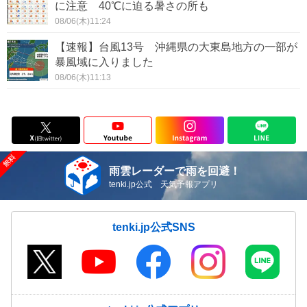
に注意 40℃に迫る暑さの所も
08/06(木)11:24
【速報】台風13号 沖縄県の大東島地方の一部が
暴風域に入りました
08/06(木)11:13
雨雲レーダーで雨を回避！
tenki.jp公式 天気予報アプリ
tenki.jp公式SNS