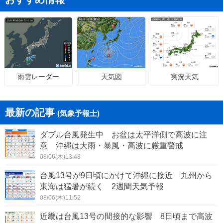
天気図
実況天気
雨雲レーダー
最新の記事
(気象予報士)
ダブル台風発生中 お盆は太平洋側で高波に注
意 沖縄は大雨・暴風・高波に厳重警戒
08/06(木)13:48
台風13号が9日頃にかけて沖縄に接近 九州から
東海は猛暑が続く 2週間天気予報
08/06(木)11:52
近畿は台風13号の間接的な影響 8日頃まで高波