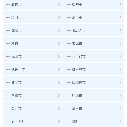
---
---
船橋市
松戸市
---
---
野田市
成田市
---
---
佐倉市
習志野市
---
---
柏市
市原市
---
---
流山市
八千代市
---
---
我孫子市
鎌ヶ谷市
---
---
浦安市
四街道市
---
---
八街市
印西市
---
---
白井市
富里市
---
---
酒々井町
栄町