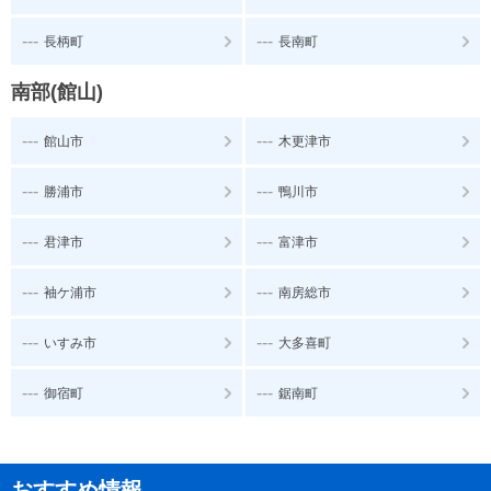
---
---
長柄町
長南町
南部(館山)
---
---
館山市
木更津市
---
---
勝浦市
鴨川市
---
---
君津市
富津市
---
---
袖ケ浦市
南房総市
---
---
いすみ市
大多喜町
---
---
御宿町
鋸南町
おすすめ情報