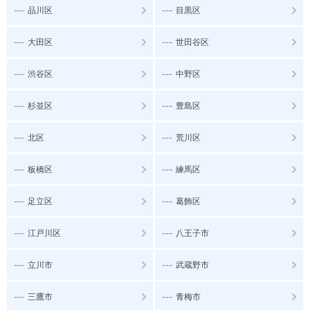
---
---
品川区
目黒区
---
---
大田区
世田谷区
---
---
渋谷区
中野区
---
---
杉並区
豊島区
---
---
北区
荒川区
---
---
板橋区
練馬区
---
---
足立区
葛飾区
---
---
江戸川区
八王子市
---
---
立川市
武蔵野市
---
---
三鷹市
青梅市