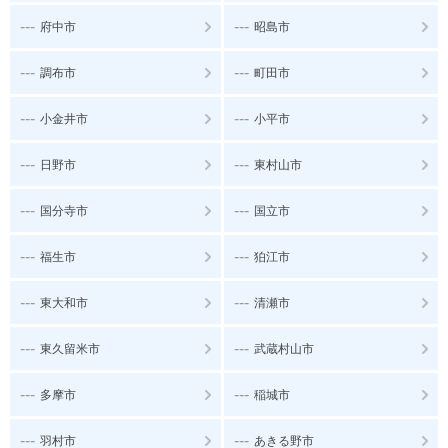
---
---
府中市
昭島市
---
---
調布市
町田市
---
---
小金井市
小平市
---
---
日野市
東村山市
---
---
国分寺市
国立市
---
---
福生市
狛江市
---
---
東大和市
清瀬市
---
---
東久留米市
武蔵村山市
---
---
多摩市
稲城市
---
---
羽村市
あきる野市