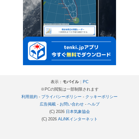
表示：
モバイル
｜
PC
※PCの閲覧は一部制限されます
利用規約
-
プライバシーポリシー
-
クッキーポリシー
広告掲載
-
お問い合わせ
-
ヘルプ
(C) 2026
日本気象協会
(C) 2026
ALiNKインターネット