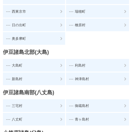
---
---
西東京市
瑞穂町
---
---
日の出町
檜原村
---
奥多摩町
伊豆諸島北部(大島)
---
---
大島町
利島村
---
---
新島村
神津島村
伊豆諸島南部(八丈島)
---
---
三宅村
御蔵島村
---
---
八丈町
青ヶ島村