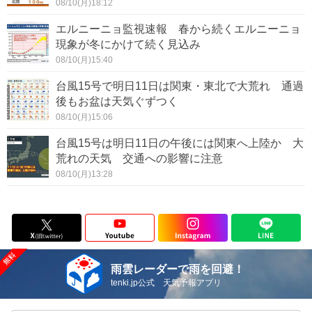
08/10(月)18:12
エルニーニョ監視速報 春から続くエルニーニョ
現象が冬にかけて続く見込み
08/10(月)15:40
台風15号で明日11日は関東・東北で大荒れ 通過
後もお盆は天気ぐずつく
08/10(月)15:06
台風15号は明日11日の午後には関東へ上陸か 大
荒れの天気 交通への影響に注意
08/10(月)13:28
雨雲レーダーで雨を回避！
tenki.jp公式 天気予報アプリ