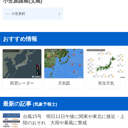
小笠原諸島(父島)
---
小笠原村
おすすめ情報
天気図
実況天気
雨雲レーダー
最新の記事
(気象予報士)
台風15号 明日11日午後に関東や東北に接近・上
陸のおそれ 大雨や暴風に警戒