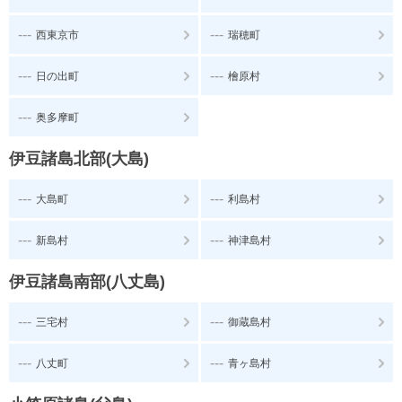
---
---
西東京市
瑞穂町
---
---
日の出町
檜原村
---
奥多摩町
伊豆諸島北部(大島)
---
---
大島町
利島村
---
---
新島村
神津島村
伊豆諸島南部(八丈島)
---
---
三宅村
御蔵島村
---
---
八丈町
青ヶ島村