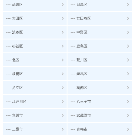
---
---
品川区
目黒区
---
---
大田区
世田谷区
---
---
渋谷区
中野区
---
---
杉並区
豊島区
---
---
北区
荒川区
---
---
板橋区
練馬区
---
---
足立区
葛飾区
---
---
江戸川区
八王子市
---
---
立川市
武蔵野市
---
---
三鷹市
青梅市