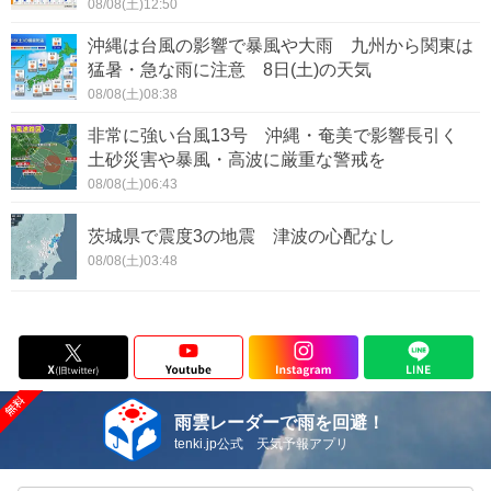
08/08(土)12:50
沖縄は台風の影響で暴風や大雨 九州から関東は
猛暑・急な雨に注意 8日(土)の天気
08/08(土)08:38
非常に強い台風13号 沖縄・奄美で影響長引く
土砂災害や暴風・高波に厳重な警戒を
08/08(土)06:43
茨城県で震度3の地震 津波の心配なし
08/08(土)03:48
雨雲レーダーで雨を回避！
tenki.jp公式 天気予報アプリ