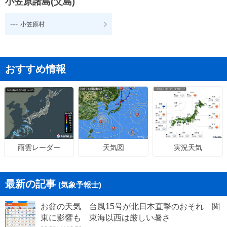
小笠原諸島(父島)
---
小笠原村
おすすめ情報
天気図
実況天気
雨雲レーダー
最新の記事
(気象予報士)
お盆の天気 台風15号が北日本直撃のおそれ 関
東に影響も 東海以西は厳しい暑さ