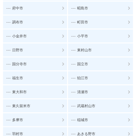
---
---
府中市
昭島市
---
---
調布市
町田市
---
---
小金井市
小平市
---
---
日野市
東村山市
---
---
国分寺市
国立市
---
---
福生市
狛江市
---
---
東大和市
清瀬市
---
---
東久留米市
武蔵村山市
---
---
多摩市
稲城市
---
---
羽村市
あきる野市