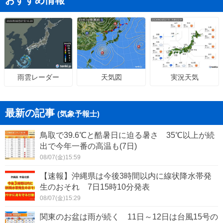
おすすめ情報
天気図
実況天気
雨雲レーダー
最新の記事
(気象予報士)
鳥取で39.6℃と酷暑日に迫る暑さ 35℃以上が続
出で今年一番の高温も(7日)
08/07(金)15:59
【速報】沖縄県は今後3時間以内に線状降水帯発
生のおそれ 7日15時10分発表
08/07(金)15:29
関東のお盆は雨が続く 11日～12日は台風15号の