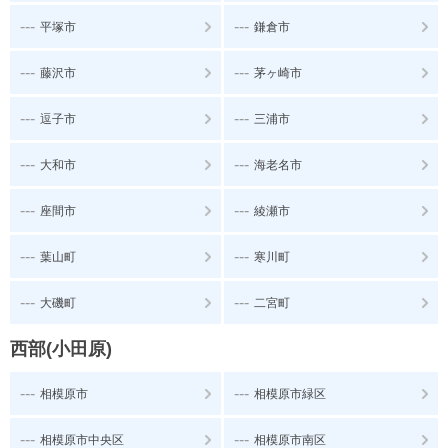
---
---
平塚市
鎌倉市
---
---
藤沢市
茅ヶ崎市
---
---
逗子市
三浦市
---
---
大和市
海老名市
---
---
座間市
綾瀬市
---
---
葉山町
寒川町
---
---
大磯町
二宮町
西部(小田原)
---
---
相模原市
相模原市緑区
---
---
相模原市中央区
相模原市南区