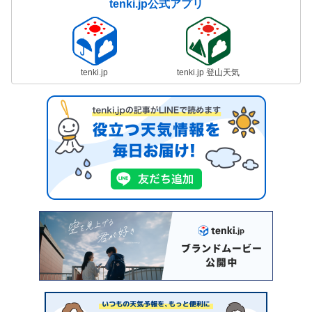
tenki.jp公式アプリ
tenki.jp
tenki.jp 登山天気