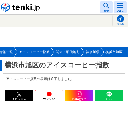
tenki.jp
検索
メニュー
現在地
情報一覧
アイスコーヒー指数
関東・甲信地方
神奈川県
横浜市旭区
横浜市旭区のアイスコーヒー指数
アイスコーヒー指数の表示は終了しました。