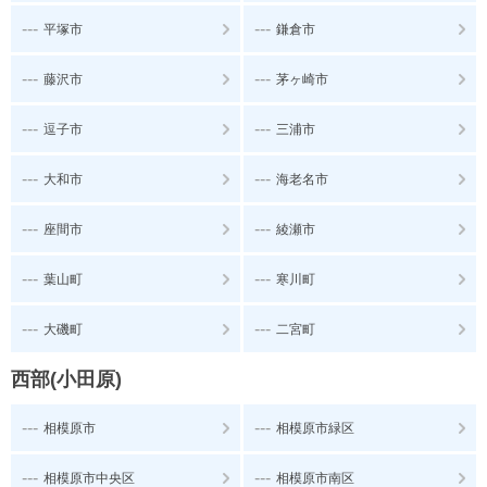
---
---
平塚市
鎌倉市
---
---
藤沢市
茅ヶ崎市
---
---
逗子市
三浦市
---
---
大和市
海老名市
---
---
座間市
綾瀬市
---
---
葉山町
寒川町
---
---
大磯町
二宮町
西部(小田原)
---
---
相模原市
相模原市緑区
---
---
相模原市中央区
相模原市南区