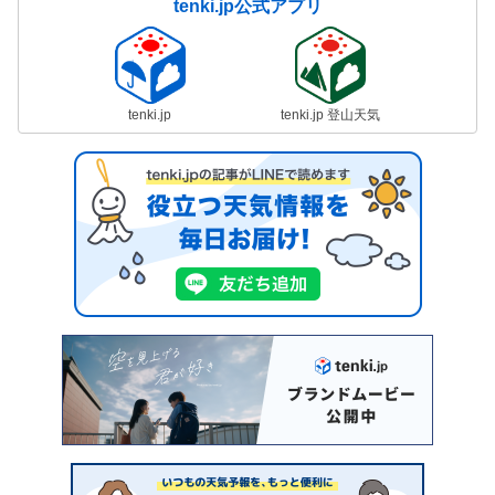
tenki.jp公式アプリ
tenki.jp
tenki.jp 登山天気