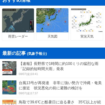
おすすめ情報
天気図
実況天気
雨雲レーダー
最新の記事
(気象予報士)
【速報】長野県で1時間に約100ミリの猛烈な雨
「記録的短時間大雨」発表
08/07(金)18:41
台風13号が再発達 非常に強い勢力で沖縄・奄美
に接近 状況悪化の前に避難の検討を
08/07(金)17:37
鳥取で39.6℃と酷暑日に迫る暑さ 35℃以上が続