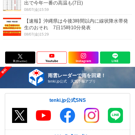
出で今年一番の高温も(7日)
08/07(金)15:59
【速報】沖縄県は今後3時間以内に線状降水帯発
生のおそれ 7日15時10分発表
08/07(金)15:29
雨雲レーダーで雨を回避！
tenki.jp公式 天気予報アプリ
tenki.jp公式SNS