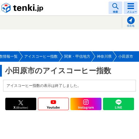
tenki.jp
検索
メニュー
現在地
数情報一覧
アイスコーヒー指数
関東・甲信地方
神奈川県
小田原市
小田原市のアイスコーヒー指数
アイスコーヒー指数の表示は終了しました。