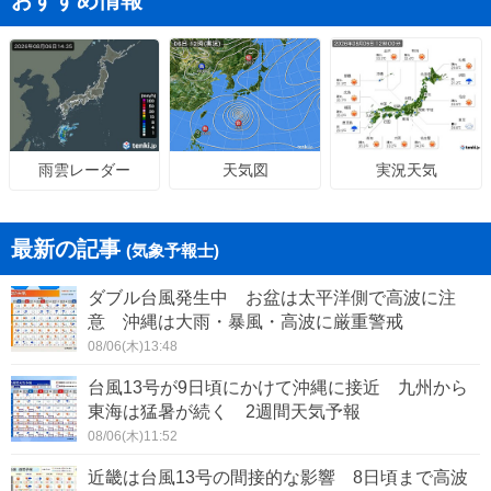
おすすめ情報
天気図
実況天気
雨雲レーダー
最新の記事
(気象予報士)
ダブル台風発生中 お盆は太平洋側で高波に注
意 沖縄は大雨・暴風・高波に厳重警戒
08/06(木)13:48
台風13号が9日頃にかけて沖縄に接近 九州から
東海は猛暑が続く 2週間天気予報
08/06(木)11:52
近畿は台風13号の間接的な影響 8日頃まで高波