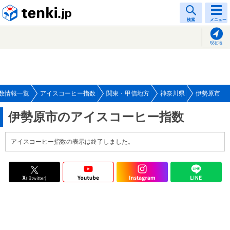
tenki.jp
検索
メニュー
現在地
数情報一覧
アイスコーヒー指数
関東・甲信地方
神奈川県
伊勢原市
伊勢原市のアイスコーヒー指数
アイスコーヒー指数の表示は終了しました。