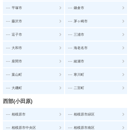
---
---
平塚市
鎌倉市
---
---
藤沢市
茅ヶ崎市
---
---
逗子市
三浦市
---
---
大和市
海老名市
---
---
座間市
綾瀬市
---
---
葉山町
寒川町
---
---
大磯町
二宮町
西部(小田原)
---
---
相模原市
相模原市緑区
---
---
相模原市中央区
相模原市南区