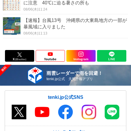
に注意 40℃に迫る暑さの所も
08/06(木)11:24
【速報】台風13号 沖縄県の大東島地方の一部が
暴風域に入りました
08/06(木)11:13
雨雲レーダーで雨を回避！
tenki.jp公式 天気予報アプリ
tenki.jp公式SNS