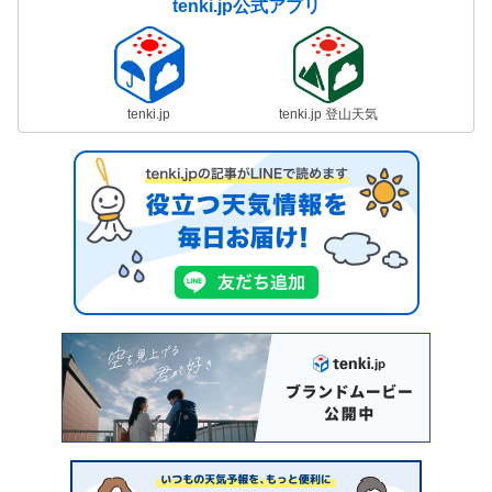
tenki.jp公式アプリ
tenki.jp
tenki.jp 登山天気