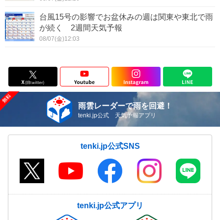
台風15号の影響でお盆休みの週は関東や東北で雨
が続く 2週間天気予報
08/07(金)12:03
雨雲レーダーで雨を回避！
tenki.jp公式 天気予報アプリ
tenki.jp公式SNS
tenki.jp公式アプリ