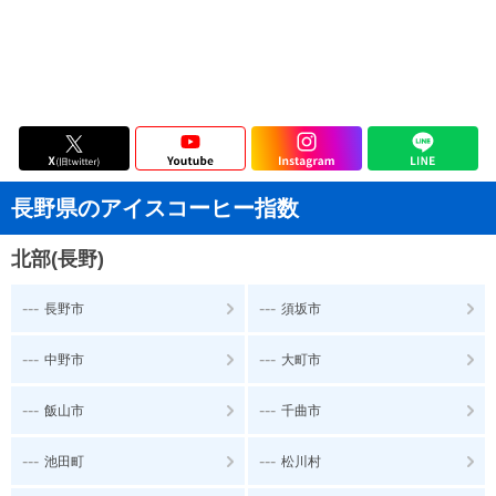
長野県のアイスコーヒー指数
北部(長野)
---
---
長野市
須坂市
---
---
中野市
大町市
---
---
飯山市
千曲市
---
---
池田町
松川村