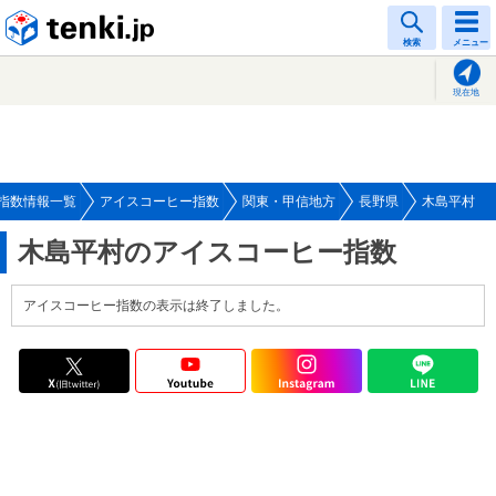
tenki.jp
検索
メニュー
現在地
指数情報一覧
アイスコーヒー指数
関東・甲信地方
長野県
木島平村
木島平村のアイスコーヒー指数
アイスコーヒー指数の表示は終了しました。