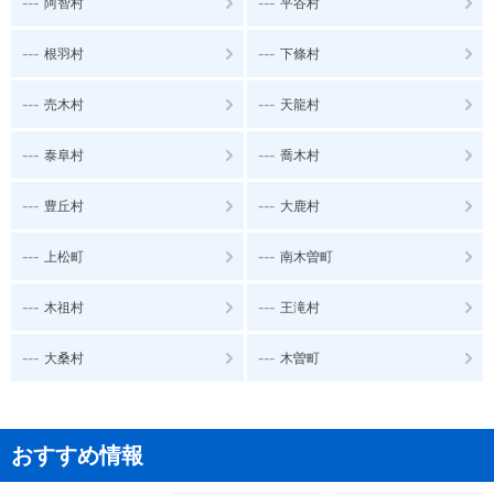
---
---
阿智村
平谷村
---
---
根羽村
下條村
---
---
売木村
天龍村
---
---
泰阜村
喬木村
---
---
豊丘村
大鹿村
---
---
上松町
南木曽町
---
---
木祖村
王滝村
---
---
大桑村
木曽町
おすすめ情報