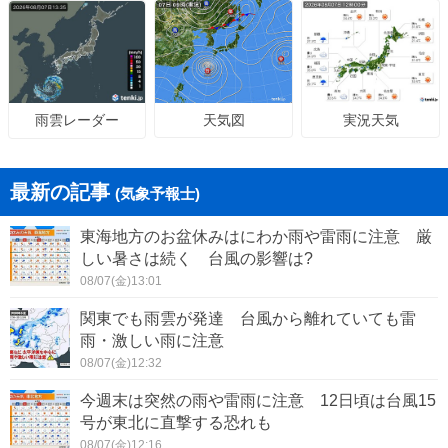
天気図
実況天気
雨雲レーダー
最新の記事
(気象予報士)
東海地方のお盆休みはにわか雨や雷雨に注意 厳
しい暑さは続く 台風の影響は?
08/07(金)13:01
関東でも雨雲が発達 台風から離れていても雷
雨・激しい雨に注意
08/07(金)12:32
今週末は突然の雨や雷雨に注意 12日頃は台風15
号が東北に直撃する恐れも
08/07(金)12:16