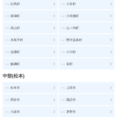
---
---
白馬村
小谷村
---
---
坂城町
小布施町
---
---
高山村
山ノ内町
---
---
木島平村
野沢温泉村
---
---
信濃町
小川村
---
---
飯綱町
栄村
中部(松本)
---
---
松本市
上田市
---
---
岡谷市
諏訪市
---
---
小諸市
茅野市