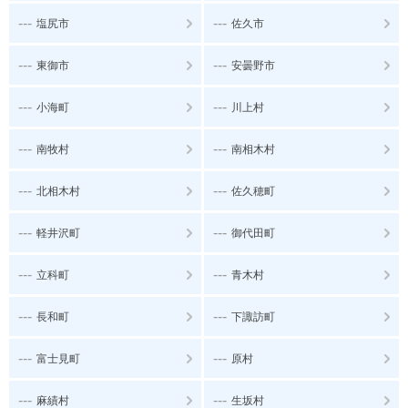
---
---
塩尻市
佐久市
---
---
東御市
安曇野市
---
---
小海町
川上村
---
---
南牧村
南相木村
---
---
北相木村
佐久穂町
---
---
軽井沢町
御代田町
---
---
立科町
青木村
---
---
長和町
下諏訪町
---
---
富士見町
原村
---
---
麻績村
生坂村