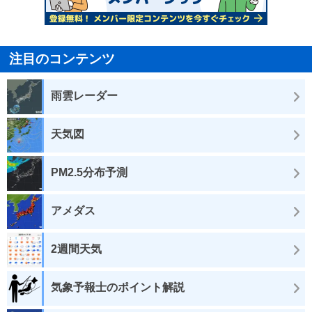
注目のコンテンツ
雨雲レーダー
天気図
PM2.5分布予測
アメダス
2週間天気
気象予報士のポイント解説