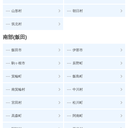
---
---
山形村
朝日村
---
筑北村
南部(飯田)
---
---
飯田市
伊那市
---
---
駒ヶ根市
辰野町
---
---
箕輪町
飯島町
---
---
南箕輪村
中川村
---
---
宮田村
松川町
---
---
高森町
阿南町