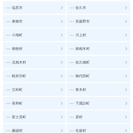
---
---
塩尻市
佐久市
---
---
東御市
安曇野市
---
---
小海町
川上村
---
---
南牧村
南相木村
---
---
北相木村
佐久穂町
---
---
軽井沢町
御代田町
---
---
立科町
青木村
---
---
長和町
下諏訪町
---
---
富士見町
原村
---
---
麻績村
生坂村