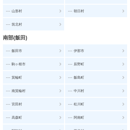
---
---
山形村
朝日村
---
筑北村
南部(飯田)
---
---
飯田市
伊那市
---
---
駒ヶ根市
辰野町
---
---
箕輪町
飯島町
---
---
南箕輪村
中川村
---
---
宮田村
松川町
---
---
高森町
阿南町