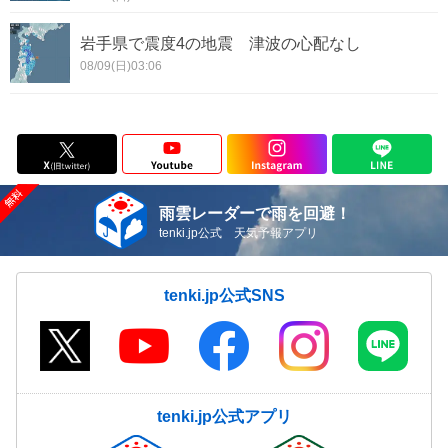
岩手県で震度4の地震 津波の心配なし
08/09(日)03:06
雨雲レーダーで雨を回避！
tenki.jp公式 天気予報アプリ
tenki.jp公式SNS
tenki.jp公式アプリ