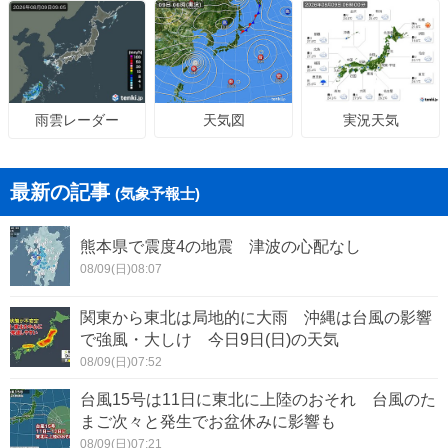
天気図
実況天気
雨雲レーダー
最新の記事
(気象予報士)
熊本県で震度4の地震 津波の心配なし
08/09(日)08:07
関東から東北は局地的に大雨 沖縄は台風の影響
で強風・大しけ 今日9日(日)の天気
08/09(日)07:52
台風15号は11日に東北に上陸のおそれ 台風のた
まご次々と発生でお盆休みに影響も
08/09(日)07:21