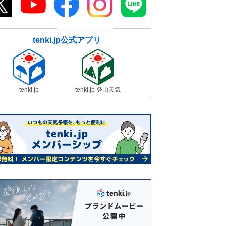
tenki.jp公式アプリ
tenki.jp
tenki.jp 登山天気