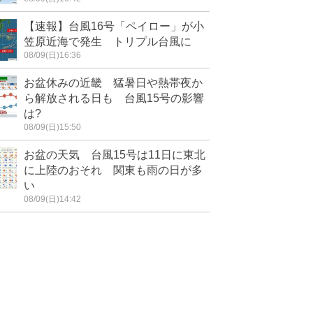
【速報】台風16号「ペイロー」が小
笠原近海で発生 トリプル台風に
08/09(日)16:36
お盆休みの近畿 猛暑日や熱帯夜か
ら解放される日も 台風15号の影響
は?
08/09(日)15:50
お盆の天気 台風15号は11日に東北
に上陸のおそれ 関東も雨の日が多
い
08/09(日)14:42