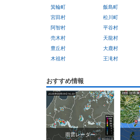
箕輪町
飯島町
宮田村
松川町
阿智村
平谷村
売木村
天龍村
豊丘村
大鹿村
木祖村
王滝村
おすすめ情報
雨雲レーダー