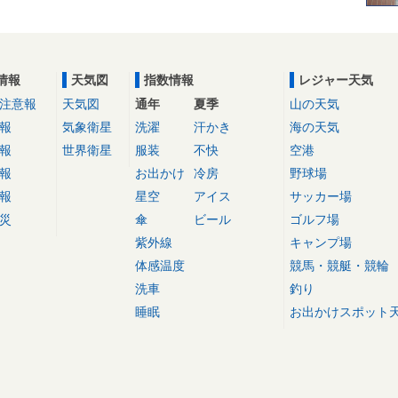
情報
天気図
指数情報
レジャー天気
注意報
天気図
通年
夏季
山の天気
報
気象衛星
洗濯
汗かき
海の天気
報
世界衛星
服装
不快
空港
報
お出かけ
冷房
野球場
報
星空
アイス
サッカー場
災
傘
ビール
ゴルフ場
紫外線
キャンプ場
体感温度
競馬・競艇・競輪
洗車
釣り
睡眠
お出かけスポット