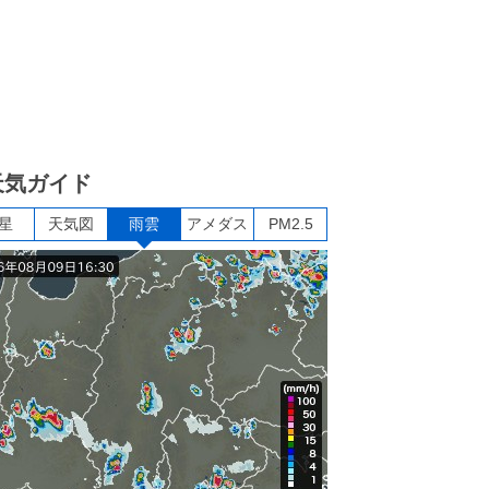
天気ガイド
星
天気図
雨雲
アメダス
PM2.5