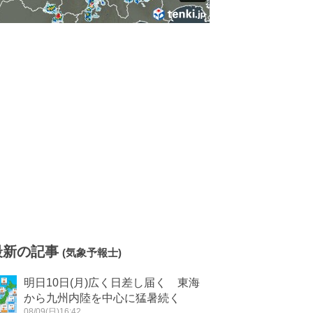
最新の記事
(気象予報士)
明日10日(月)広く日差し届く 東海
から九州内陸を中心に猛暑続く
08/09(日)16:42