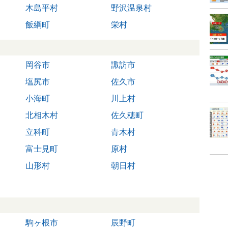
木島平村
野沢温泉村
飯綱町
栄村
岡谷市
諏訪市
塩尻市
佐久市
小海町
川上村
北相木村
佐久穂町
立科町
青木村
富士見町
原村
山形村
朝日村
駒ヶ根市
辰野町