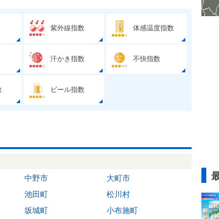
紫外線指数
体感温度指数
汗かき指数
不快指数
数
ビール指数
中野市
大町市
池田町
松川村
坂城町
小布施町