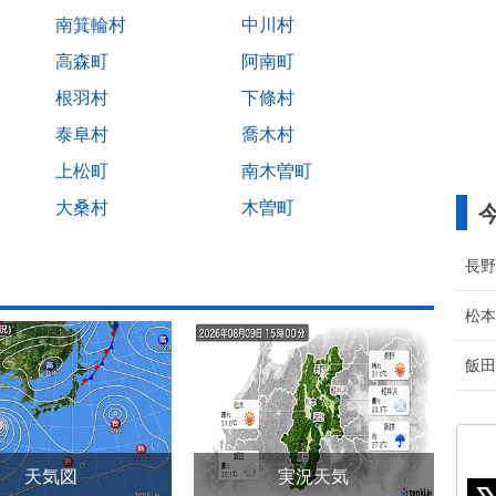
南箕輪村
中川村
高森町
阿南町
根羽村
下條村
泰阜村
喬木村
上松町
南木曽町
大桑村
木曽町
長野
松本
飯田
天気図
実況天気