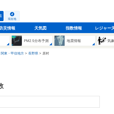
索
現在地
防災情報
天気図
指数情報
レジャー
PM2.5分布予測
地震情報
気
関東・甲信地方
長野県
原村
数