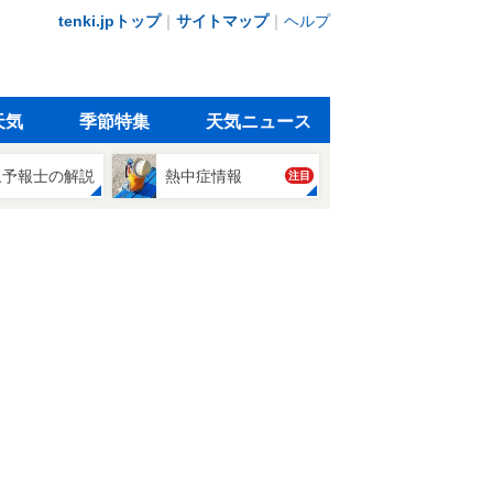
tenki.jpトップ
｜
サイトマップ
｜
ヘルプ
天気
季節特集
天気ニュース
象予報士の解説
熱中症情報
注目