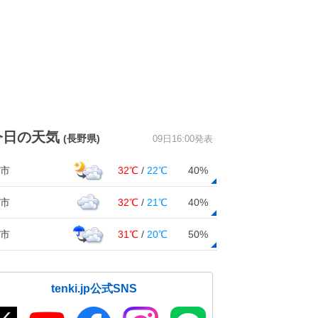
今日の天気
(長野県)
09日16:00発表
市
32℃
/
22℃
40%
市
32℃
/
21℃
40%
市
31℃
/
20℃
50%
tenki.jp公式SNS