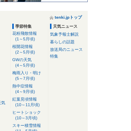
tenki.jpトップ
季節特集
天気ニュース
花粉飛散情報
気象予報士解説
(1～5月頃)
暮らしの話題
桜開花情報
放送局のニュース
(2～5月頃)
特集
GWの天気
(4～5月頃)
梅雨入り・明け
(5～7月頃)
熱中症情報
(4～9月頃)
紅葉見頃情報
天気
(10～11月頃)
ヒートショック
(10～3月頃)
スキー積雪情報