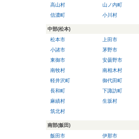
高山村
山ノ内町
信濃町
小川村
中部(松本)
松本市
上田市
小諸市
茅野市
東御市
安曇野市
南牧村
南相木村
軽井沢町
御代田町
長和町
下諏訪町
麻績村
生坂村
筑北村
南部(飯田)
飯田市
伊那市