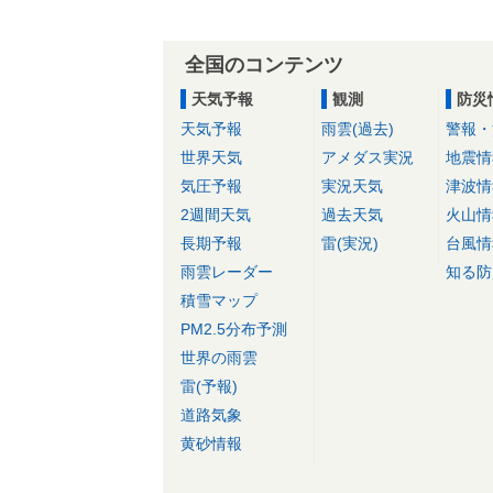
全国のコンテンツ
天気予報
観測
防災
天気予報
雨雲(過去)
警報・
世界天気
アメダス実況
地震情
気圧予報
実況天気
津波情
2週間天気
過去天気
火山情
長期予報
雷(実況)
台風情
雨雲レーダー
知る防
積雪マップ
PM2.5分布予測
世界の雨雲
雷(予報)
道路気象
黄砂情報