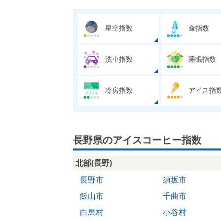
星空指数
傘指数
洗車指数
睡眠指数
冷房指数
アイス指
長野県のアイスコーヒー指数
北部(長野)
長野市
須坂市
飯山市
千曲市
白馬村
小谷村