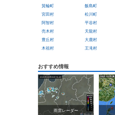
箕輪町
飯島町
宮田村
松川町
阿智村
平谷村
売木村
天龍村
豊丘村
大鹿村
木祖村
王滝村
おすすめ情報
雨雲レーダー