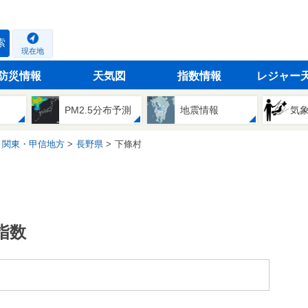
索
現在地
防災情報
天気図
指数情報
レジャー
PM2.5分布予測
地震情報
気
関東・甲信地方
長野県
下條村
指数