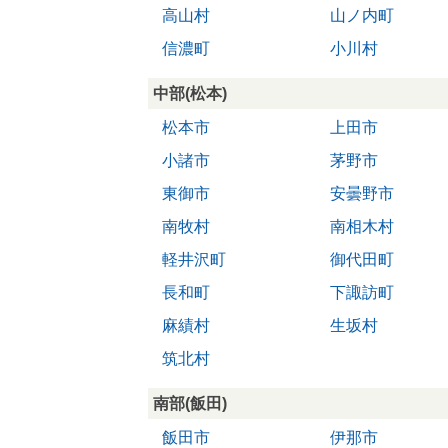
高山村
山ノ内町
信濃町
小川村
中部(松本)
松本市
上田市
小諸市
茅野市
東御市
安曇野市
南牧村
南相木村
軽井沢町
御代田町
長和町
下諏訪町
麻績村
生坂村
筑北村
南部(飯田)
飯田市
伊那市