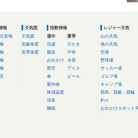
情報
天気図
指数情報
レジャー天気
注意報
天気図
通年
夏季
山の天気
報
気象衛星
洗濯
汗かき
海の天気
報
世界衛星
服装
不快
空港
報
お出かけ
冷房
野球場
報
星空
アイス
サッカー場
災
傘
ビール
ゴルフ場
紫外線
キャンプ場
体感温度
競馬・競艇・競輪
洗車
釣り
睡眠
お出かけスポット