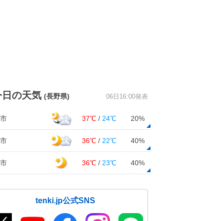
今日の天気
(長野県)
06日16:00発表
市
37℃
/
24℃
20%
市
36℃
/
22℃
40%
市
36℃
/
23℃
40%
tenki.jp公式SNS