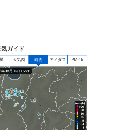
天気ガイド
星
天気図
雨雲
アメダス
PM2.5