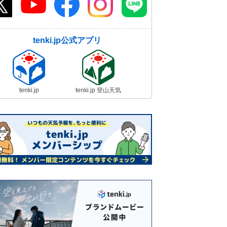
tenki.jp公式アプリ
tenki.jp
tenki.jp 登山天気