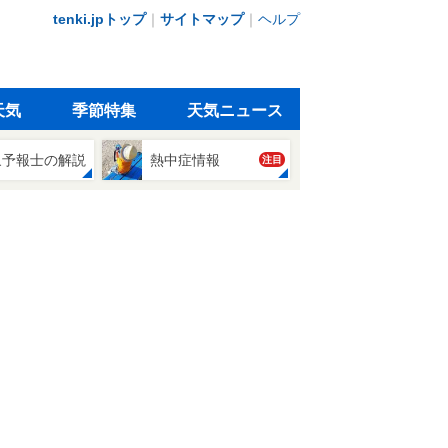
tenki.jpトップ
｜
サイトマップ
｜
ヘルプ
天気
季節特集
天気ニュース
象予報士の解説
熱中症情報
注目