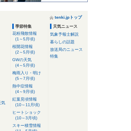
tenki.jpトップ
季節特集
天気ニュース
花粉飛散情報
気象予報士解説
(1～5月頃)
暮らしの話題
桜開花情報
放送局のニュース
(2～5月頃)
特集
GWの天気
(4～5月頃)
梅雨入り・明け
(5～7月頃)
熱中症情報
(4～9月頃)
紅葉見頃情報
天気
(10～11月頃)
ヒートショック
(10～3月頃)
スキー積雪情報