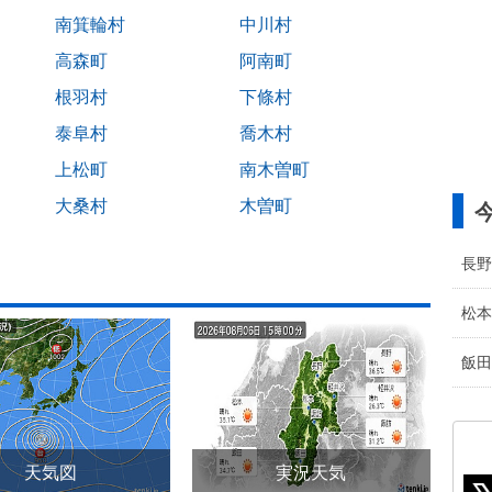
南箕輪村
中川村
高森町
阿南町
根羽村
下條村
泰阜村
喬木村
上松町
南木曽町
大桑村
木曽町
長野
松本
飯田
天気図
実況天気