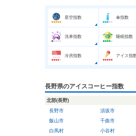
星空指数
傘指数
洗車指数
睡眠指数
冷房指数
アイス指
長野県のアイスコーヒー指数
北部(長野)
長野市
須坂市
飯山市
千曲市
白馬村
小谷村