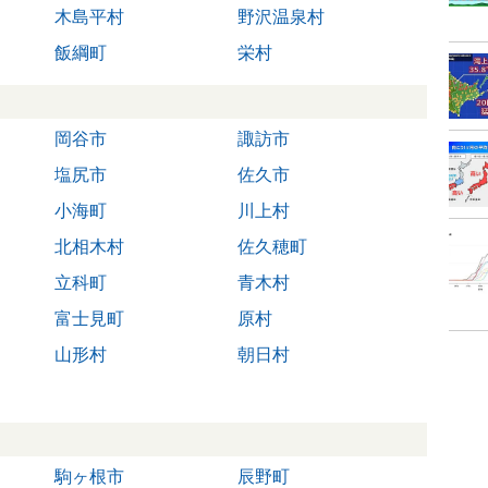
木島平村
野沢温泉村
飯綱町
栄村
岡谷市
諏訪市
塩尻市
佐久市
小海町
川上村
北相木村
佐久穂町
立科町
青木村
富士見町
原村
山形村
朝日村
駒ヶ根市
辰野町