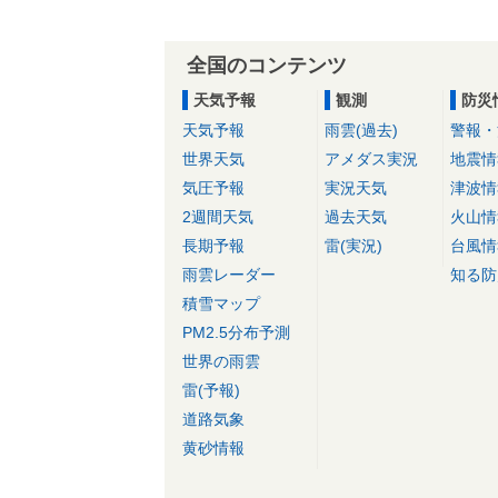
全国のコンテンツ
天気予報
観測
防災
天気予報
雨雲(過去)
警報・
世界天気
アメダス実況
地震情
気圧予報
実況天気
津波情
2週間天気
過去天気
火山情
長期予報
雷(実況)
台風情
雨雲レーダー
知る防
積雪マップ
PM2.5分布予測
世界の雨雲
雷(予報)
道路気象
黄砂情報