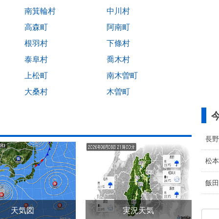
南箕輪村
中川村
高森町
阿南町
根羽村
下條村
泰阜村
喬木村
上松町
南木曽町
大桑村
木曽町
長野
松本
飯田
天気図
実況天気