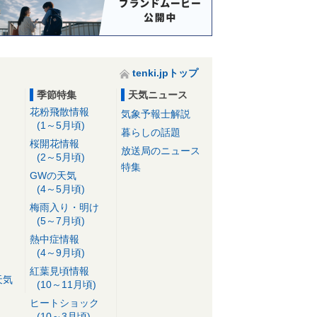
tenki.jpトップ
季節特集
天気ニュース
花粉飛散情報
気象予報士解説
(1～5月頃)
暮らしの話題
桜開花情報
放送局のニュース
(2～5月頃)
特集
GWの天気
(4～5月頃)
梅雨入り・明け
(5～7月頃)
熱中症情報
(4～9月頃)
紅葉見頃情報
天気
(10～11月頃)
ヒートショック
(10～3月頃)