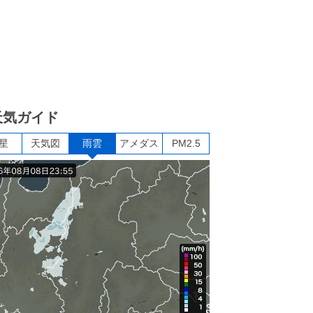
天気ガイド
星
天気図
雨雲
アメダス
PM2.5