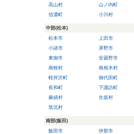
高山村
山ノ内町
信濃町
小川村
中部(松本)
松本市
上田市
小諸市
茅野市
東御市
安曇野市
南牧村
南相木村
軽井沢町
御代田町
長和町
下諏訪町
麻績村
生坂村
筑北村
南部(飯田)
飯田市
伊那市