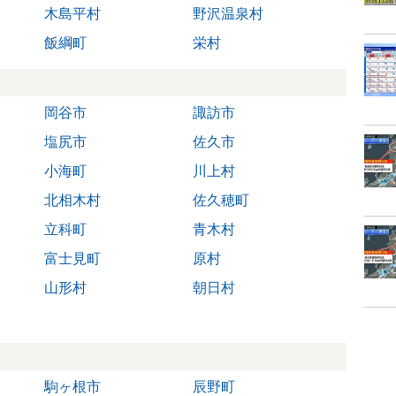
木島平村
野沢温泉村
飯綱町
栄村
岡谷市
諏訪市
塩尻市
佐久市
小海町
川上村
北相木村
佐久穂町
立科町
青木村
富士見町
原村
山形村
朝日村
駒ヶ根市
辰野町