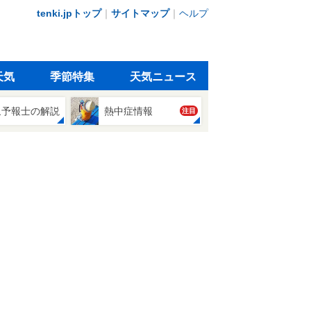
tenki.jpトップ
｜
サイトマップ
｜
ヘルプ
天気
季節特集
天気ニュース
象予報士の解説
熱中症情報
注目