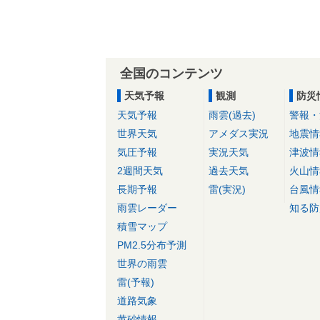
全国のコンテンツ
天気予報
観測
防災
天気予報
雨雲(過去)
警報・
世界天気
アメダス実況
地震情
気圧予報
実況天気
津波情
2週間天気
過去天気
火山情
長期予報
雷(実況)
台風情
雨雲レーダー
知る防
積雪マップ
PM2.5分布予測
世界の雨雲
雷(予報)
道路気象
黄砂情報