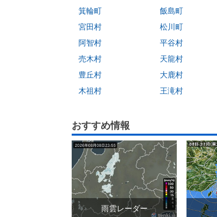
箕輪町
飯島町
宮田村
松川町
阿智村
平谷村
売木村
天龍村
豊丘村
大鹿村
木祖村
王滝村
おすすめ情報
雨雲レーダー