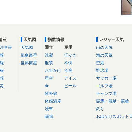
情報
天気図
指数情報
レジャー天気
注意報
天気図
通年
夏季
山の天気
報
気象衛星
洗濯
汗かき
海の天気
報
世界衛星
服装
不快
空港
報
お出かけ
冷房
野球場
報
星空
アイス
サッカー場
災
傘
ビール
ゴルフ場
紫外線
キャンプ場
体感温度
競馬・競艇・競輪
洗車
釣り
睡眠
お出かけスポット