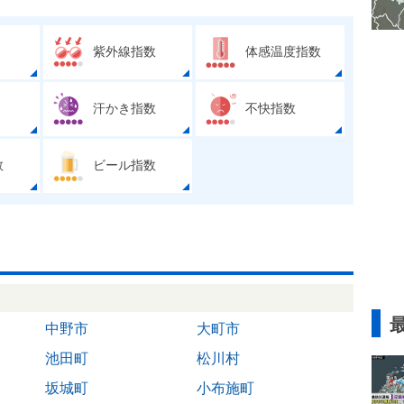
紫外線指数
体感温度指数
汗かき指数
不快指数
数
ビール指数
中野市
大町市
池田町
松川村
坂城町
小布施町