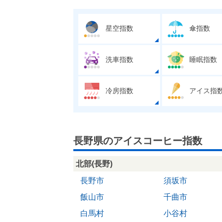
星空指数
傘指数
洗車指数
睡眠指数
冷房指数
アイス指
長野県のアイスコーヒー指数
北部(長野)
長野市
須坂市
飯山市
千曲市
白馬村
小谷村