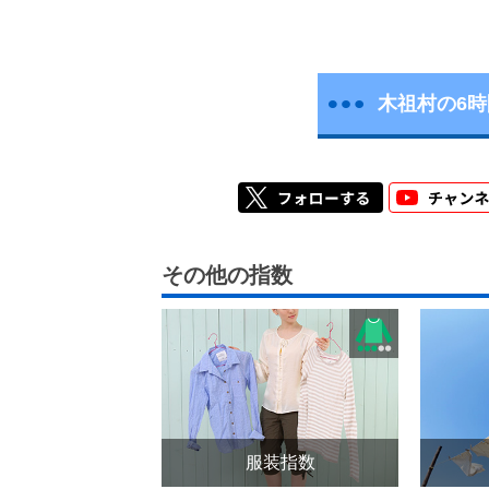
木祖村の6
その他の指数
服装指数