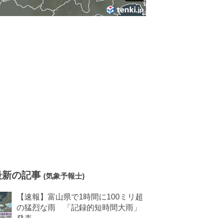
最新の記事
(気象予報士)
【速報】富山県で1時間に100ミリ超
の猛烈な雨 「記録的短時間大雨」