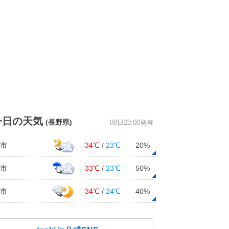
今日の天気
(長野県)
08日23:00発表
市
34℃
/
23℃
20%
市
33℃
/
23℃
50%
市
34℃
/
24℃
40%