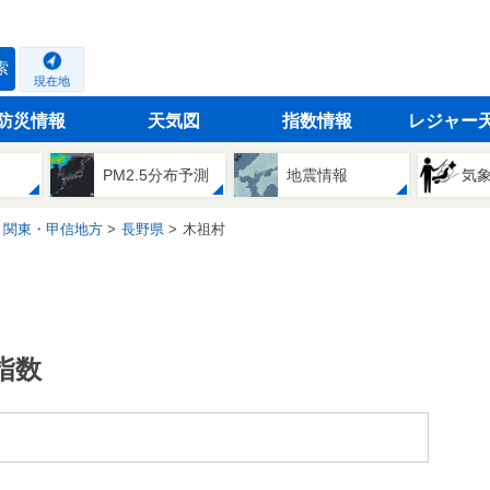
索
現在地
防災情報
天気図
指数情報
レジャー
PM2.5分布予測
地震情報
気
関東・甲信地方
長野県
木祖村
指数