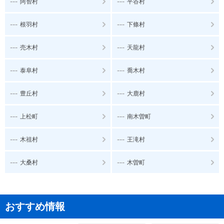
---
---
阿智村
平谷村
---
---
根羽村
下條村
---
---
売木村
天龍村
---
---
泰阜村
喬木村
---
---
豊丘村
大鹿村
---
---
上松町
南木曽町
---
---
木祖村
王滝村
---
---
大桑村
木曽町
おすすめ情報