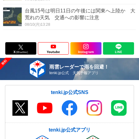
台風15号は明日11日の午後には関東へ上陸か 大
荒れの天気 交通への影響に注意
08/10(月)13:28
雨雲レーダーで雨を回避！
tenki.jp公式 天気予報アプリ
tenki.jp公式SNS
tenki.jp公式アプリ