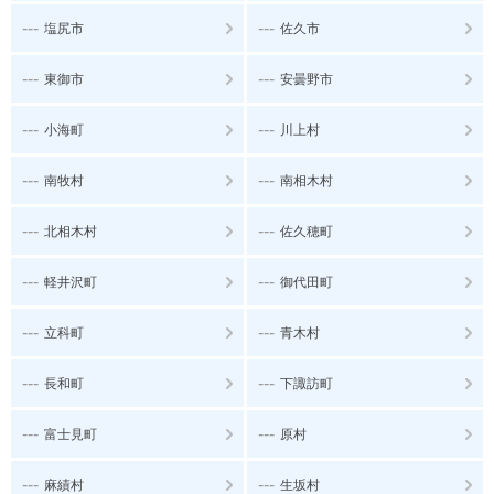
---
---
塩尻市
佐久市
---
---
東御市
安曇野市
---
---
小海町
川上村
---
---
南牧村
南相木村
---
---
北相木村
佐久穂町
---
---
軽井沢町
御代田町
---
---
立科町
青木村
---
---
長和町
下諏訪町
---
---
富士見町
原村
---
---
麻績村
生坂村