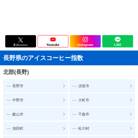
長野県のアイスコーヒー指数
北部(長野)
---
---
長野市
須坂市
---
---
中野市
大町市
---
---
飯山市
千曲市
---
---
池田町
松川村