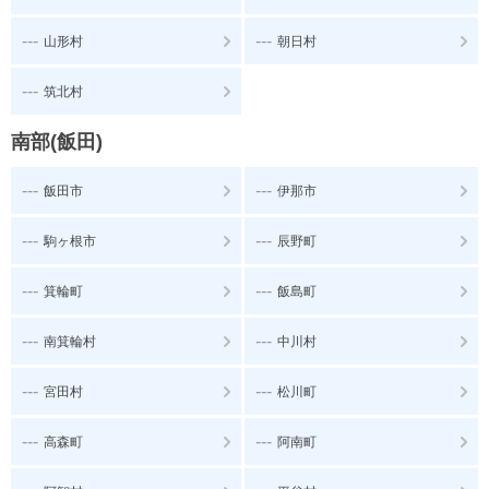
---
---
山形村
朝日村
---
筑北村
南部(飯田)
---
---
飯田市
伊那市
---
---
駒ヶ根市
辰野町
---
---
箕輪町
飯島町
---
---
南箕輪村
中川村
---
---
宮田村
松川町
---
---
高森町
阿南町