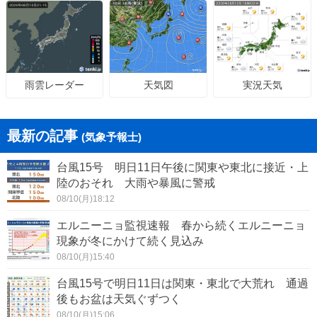
天気図
実況天気
雨雲レーダー
最新の記事
(気象予報士)
台風15号 明日11日午後に関東や東北に接近・上
陸のおそれ 大雨や暴風に警戒
08/10(月)18:12
エルニーニョ監視速報 春から続くエルニーニョ
現象が冬にかけて続く見込み
08/10(月)15:40
台風15号で明日11日は関東・東北で大荒れ 通過
後もお盆は天気ぐずつく
08/10(月)15:06