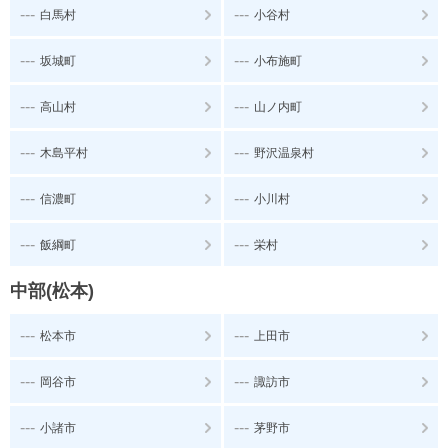
---
---
白馬村
小谷村
---
---
坂城町
小布施町
---
---
高山村
山ノ内町
---
---
木島平村
野沢温泉村
---
---
信濃町
小川村
---
---
飯綱町
栄村
中部(松本)
---
---
松本市
上田市
---
---
岡谷市
諏訪市
---
---
小諸市
茅野市