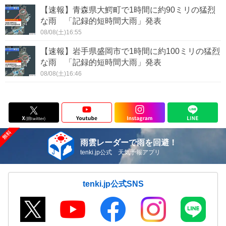
【速報】青森県大鰐町で1時間に約90ミリの猛烈
な雨 「記録的短時間大雨」発表
08/08(土)16:55
【速報】岩手県盛岡市で1時間に約100ミリの猛烈
な雨 「記録的短時間大雨」発表
08/08(土)16:46
雨雲レーダーで雨を回避！
tenki.jp公式 天気予報アプリ
tenki.jp公式SNS