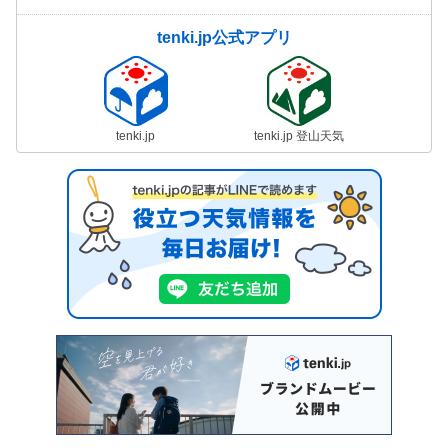
tenki.jp公式アプリ
tenki.jp
tenki.jp 登山天気