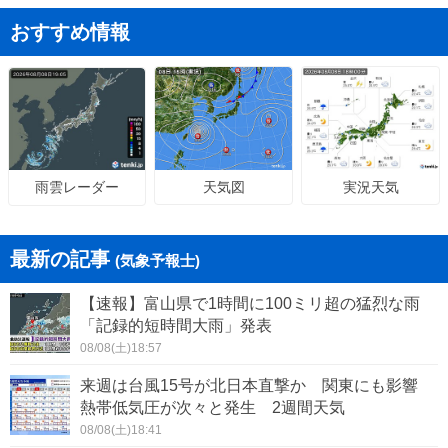
おすすめ情報
天気図
実況天気
雨雲レーダー
最新の記事
(気象予報士)
【速報】富山県で1時間に100ミリ超の猛烈な雨
「記録的短時間大雨」発表
08/08(土)18:57
来週は台風15号が北日本直撃か 関東にも影響
熱帯低気圧が次々と発生 2週間天気
08/08(土)18:41