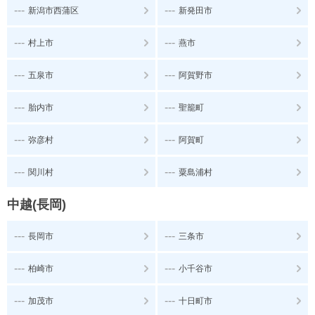
---
---
新潟市西蒲区
新発田市
---
---
村上市
燕市
---
---
五泉市
阿賀野市
---
---
胎内市
聖籠町
---
---
弥彦村
阿賀町
---
---
関川村
粟島浦村
中越(長岡)
---
---
長岡市
三条市
---
---
柏崎市
小千谷市
---
---
加茂市
十日町市