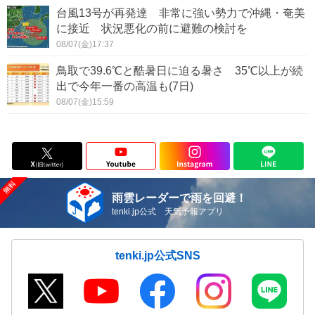
台風13号が再発達 非常に強い勢力で沖縄・奄美
に接近 状況悪化の前に避難の検討を
08/07(金)17:37
鳥取で39.6℃と酷暑日に迫る暑さ 35℃以上が続
出で今年一番の高温も(7日)
08/07(金)15:59
雨雲レーダーで雨を回避！
tenki.jp公式 天気予報アプリ
tenki.jp公式SNS