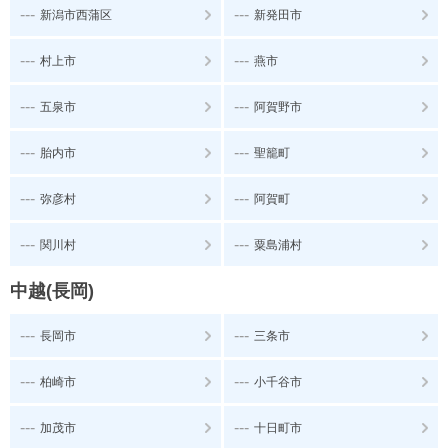
---
---
新潟市西蒲区
新発田市
---
---
村上市
燕市
---
---
五泉市
阿賀野市
---
---
胎内市
聖籠町
---
---
弥彦村
阿賀町
---
---
関川村
粟島浦村
中越(長岡)
---
---
長岡市
三条市
---
---
柏崎市
小千谷市
---
---
加茂市
十日町市