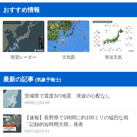
おすすめ情報
天気図
実況天気
雨雲レーダー
最新の記事
(気象予報士)
茨城県で震度3の地震 津波の心配なし
08/08(土)03:48
【速報】長野県で1時間に約100ミリの猛烈な雨
「記録的短時間大雨」発表
08/07(金)18:41