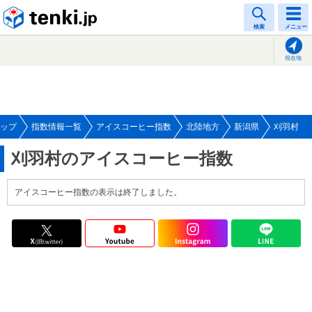
tenki.jp
検索
メニュー
現在地
ップ
指数情報一覧
アイスコーヒー指数
北陸地方
新潟県
刈羽村
刈羽村のアイスコーヒー指数
アイスコーヒー指数の表示は終了しました。