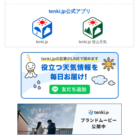
tenki.jp公式アプリ
tenki.jp
tenki.jp 登山天気