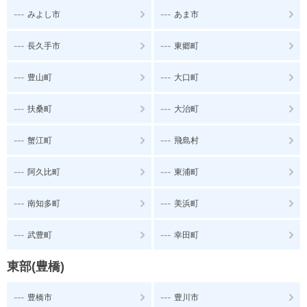
---
---
みよし市
あま市
---
---
長久手市
東郷町
---
---
豊山町
大口町
---
---
扶桑町
大治町
---
---
蟹江町
飛島村
---
---
阿久比町
東浦町
---
---
南知多町
美浜町
---
---
武豊町
幸田町
東部(豊橋)
---
---
豊橋市
豊川市