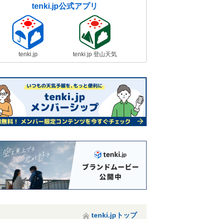
tenki.jp公式アプリ
tenki.jp
tenki.jp 登山天気
tenki.jpトップ