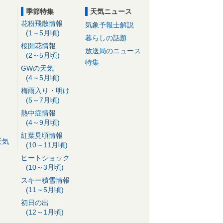
季節特集
天気ニュース
花粉飛散情報
気象予報士解説
(1～5月頃)
暮らしの話題
桜開花情報
放送局のニュース
(2～5月頃)
特集
GWの天気
(4～5月頃)
梅雨入り・明け
(5～7月頃)
熱中症情報
(4～9月頃)
紅葉見頃情報
天気
(10～11月頃)
ヒートショック
(10～3月頃)
スキー積雪情報
(11～5月頃)
初日の出
(12～1月頃)