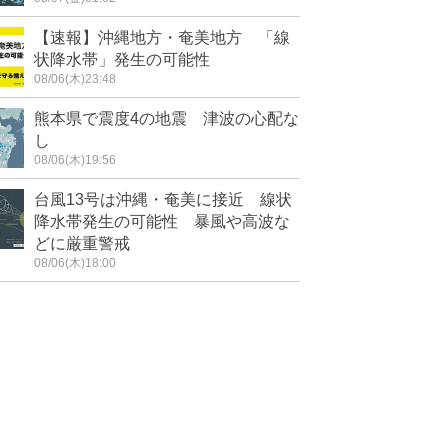
【速報】沖縄地方・奄美地方 「線
状降水帯」発生の可能性
08/06(木)23:48
熊本県で震度4の地震 津波の心配な
し
08/06(木)19:56
台風13号は沖縄・奄美に接近 線状
降水帯発生の可能性 暴風や高波な
どに厳重警戒
08/06(木)18:00