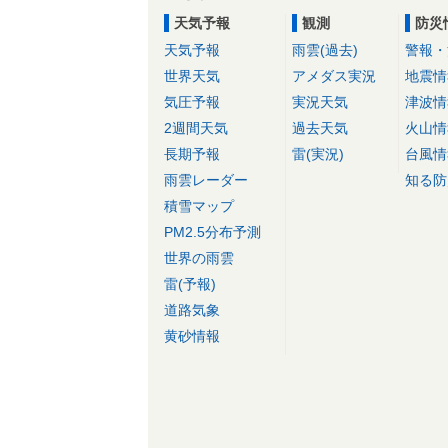
天気予報
観測
防災
天気予報
雨雲(過去)
警報・
世界天気
アメダス実況
地震情
気圧予報
実況天気
津波情
2週間天気
過去天気
火山情
長期予報
雷(実況)
台風情
雨雲レーダー
知る防
積雪マップ
PM2.5分布予測
世界の雨雲
雷(予報)
道路気象
黄砂情報