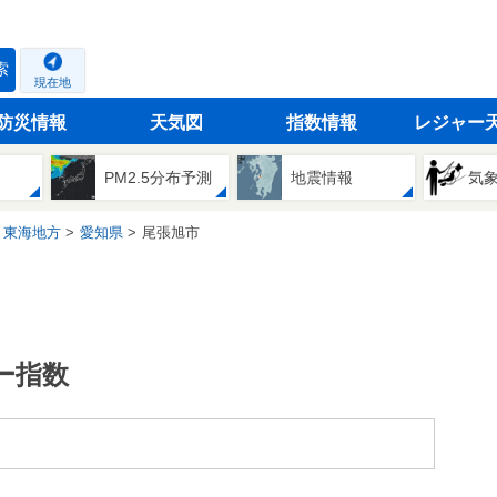
索
現在地
防災情報
天気図
指数情報
レジャー
PM2.5分布予測
地震情報
気
東海地方
愛知県
尾張旭市
ー指数