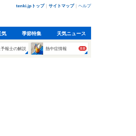
tenki.jpトップ
｜
サイトマップ
｜
ヘルプ
天気
季節特集
天気ニュース
象予報士の解説
熱中症情報
注目