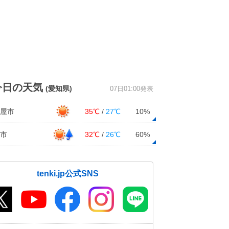
今日の天気
(愛知県)
07日01:00発表
屋市
35℃
/
27℃
10%
市
32℃
/
26℃
60%
tenki.jp公式SNS