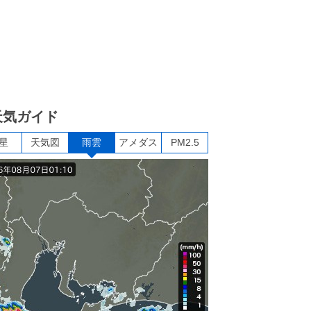
天気ガイド
星
天気図
雨雲
アメダス
PM2.5