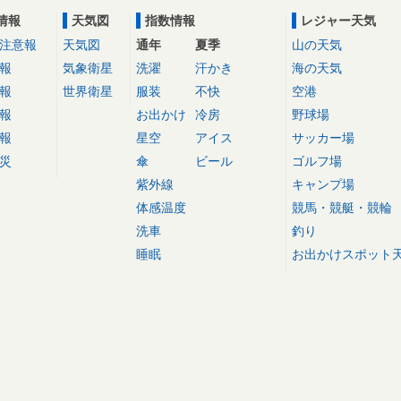
情報
天気図
指数情報
レジャー天気
注意報
天気図
通年
夏季
山の天気
報
気象衛星
洗濯
汗かき
海の天気
報
世界衛星
服装
不快
空港
報
お出かけ
冷房
野球場
報
星空
アイス
サッカー場
災
傘
ビール
ゴルフ場
紫外線
キャンプ場
体感温度
競馬・競艇・競輪
洗車
釣り
睡眠
お出かけスポット