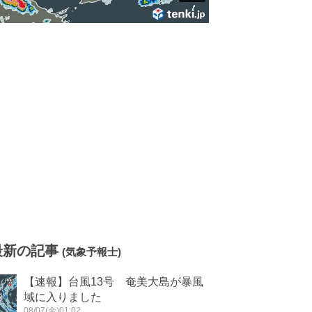
最新の記事
(気象予報士)
【速報】台風13号 奄美大島が暴風
域に入りました
08/07(金)01:02