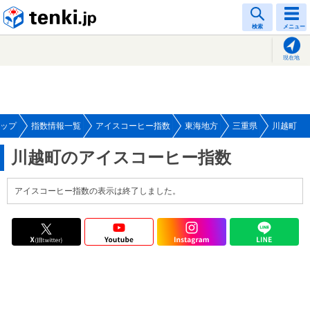
tenki.jp
検索
メニュー
現在地
ップ
指数情報一覧
アイスコーヒー指数
東海地方
三重県
川越町
川越町のアイスコーヒー指数
アイスコーヒー指数の表示は終了しました。