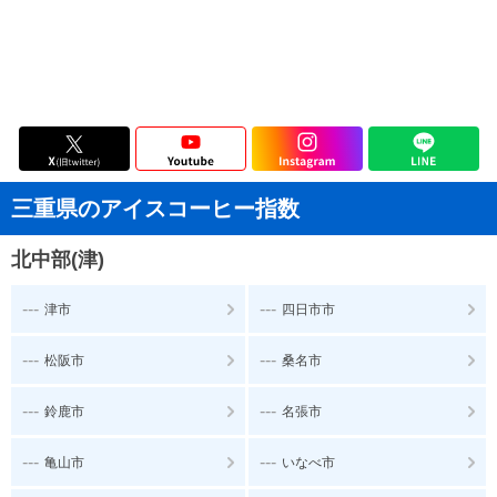
三重県のアイスコーヒー指数
北中部(津)
---
---
津市
四日市市
---
---
松阪市
桑名市
---
---
鈴鹿市
名張市
---
---
亀山市
いなべ市