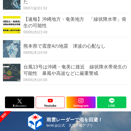
た
08/07(金)01:02
【速報】沖縄地方・奄美地方 「線状降水帯」発
生の可能性
08/06(木)23:48
熊本県で震度4の地震 津波の心配なし
08/06(木)19:56
台風13号は沖縄・奄美に接近 線状降水帯発生の
可能性 暴風や高波などに厳重警戒
08/06(木)18:00
雨雲レーダーで雨を回避！
tenki.jp公式 天気予報アプリ