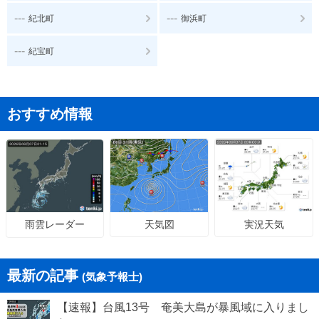
---
---
紀北町
御浜町
---
紀宝町
おすすめ情報
天気図
実況天気
雨雲レーダー
最新の記事
(気象予報士)
【速報】台風13号 奄美大島が暴風域に入りまし