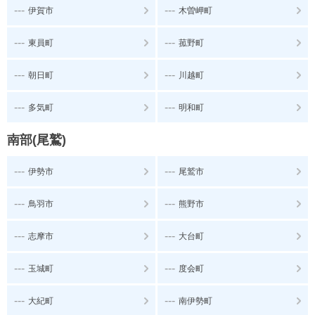
---
---
伊賀市
木曽岬町
---
---
東員町
菰野町
---
---
朝日町
川越町
---
---
多気町
明和町
南部(尾鷲)
---
---
伊勢市
尾鷲市
---
---
鳥羽市
熊野市
---
---
志摩市
大台町
---
---
玉城町
度会町
---
---
大紀町
南伊勢町