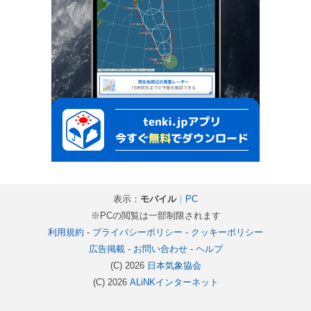
表示：
モバイル
｜
PC
※PCの閲覧は一部制限されます
利用規約
-
プライバシーポリシー
-
クッキーポリシー
広告掲載
-
お問い合わせ
-
ヘルプ
(C) 2026
日本気象協会
(C) 2026
ALiNKインターネット