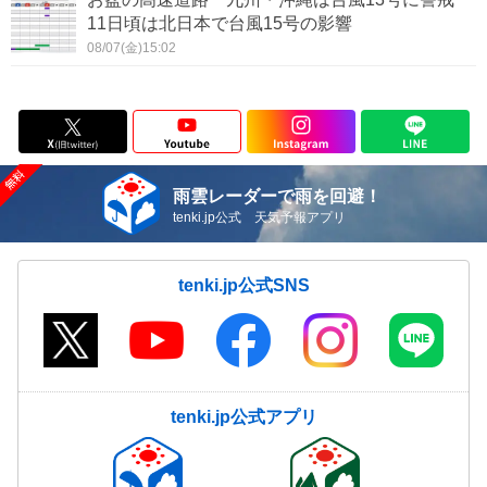
11日頃は北日本で台風15号の影響
08/07(金)15:02
雨雲レーダーで雨を回避！
tenki.jp公式 天気予報アプリ
tenki.jp公式SNS
tenki.jp公式アプリ