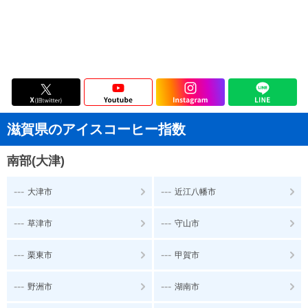
滋賀県のアイスコーヒー指数
南部(大津)
---
---
大津市
近江八幡市
---
---
草津市
守山市
---
---
栗東市
甲賀市
---
---
野洲市
湖南市