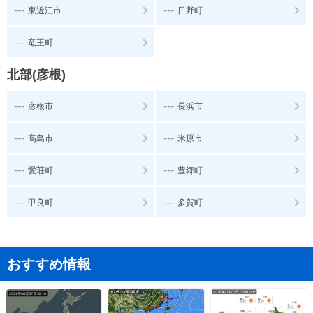
---
---
東近江市
日野町
---
竜王町
北部(彦根)
---
---
彦根市
長浜市
---
---
高島市
米原市
---
---
愛荘町
豊郷町
---
---
甲良町
多賀町
おすすめ情報