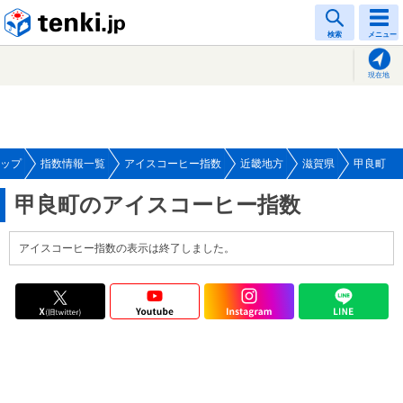
tenki.jp
検索
メニュー
現在地
ップ
指数情報一覧
アイスコーヒー指数
近畿地方
滋賀県
甲良町
甲良町のアイスコーヒー指数
アイスコーヒー指数の表示は終了しました。