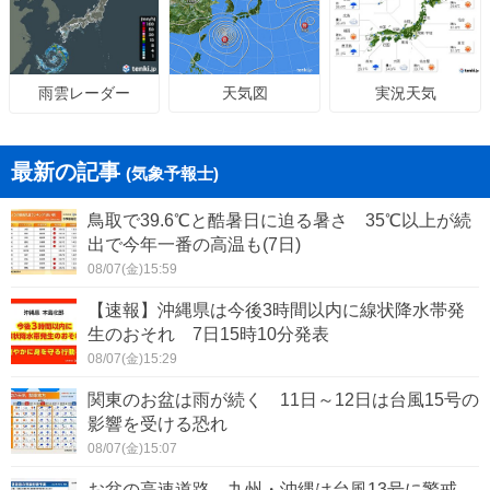
天気図
実況天気
雨雲レーダー
最新の記事
(気象予報士)
鳥取で39.6℃と酷暑日に迫る暑さ 35℃以上が続
出で今年一番の高温も(7日)
08/07(金)15:59
【速報】沖縄県は今後3時間以内に線状降水帯発
生のおそれ 7日15時10分発表
08/07(金)15:29
関東のお盆は雨が続く 11日～12日は台風15号の
影響を受ける恐れ
08/07(金)15:07
お盆の高速道路 九州・沖縄は台風13号に警戒