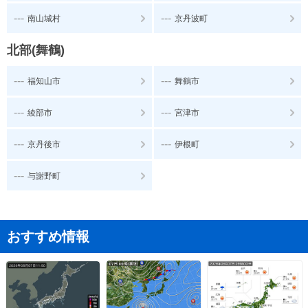
---
---
南山城村
京丹波町
北部(舞鶴)
---
---
福知山市
舞鶴市
---
---
綾部市
宮津市
---
---
京丹後市
伊根町
---
与謝野町
おすすめ情報