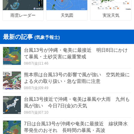
天気図
実況天気
雨雲レーダー
最新の記事
(気象予報士)
台風13号が沖縄・奄美に最接近 明日8日にかけ
て暴風・土砂災害に厳重警戒
08/07(金)11:46
熊本県は台風13号の影響で風が強い 空気乾燥に
よる火の取り扱い・急な雷雨に注意
08/07(金)09:49
台風13号接近で沖縄・奄美は暴風や大雨 九州も
風が強い 今日7日(金)の天気
08/07(金)07:10
7日は台風13号が沖縄や奄美に最接近 線状降水
帯発生のおそれ 長時間の暴風・高波