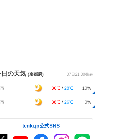
今日の天気
(京都府)
07日21:00発表
市
36℃
/
28℃
10%
市
38℃
/
26℃
0%
tenki.jp公式SNS