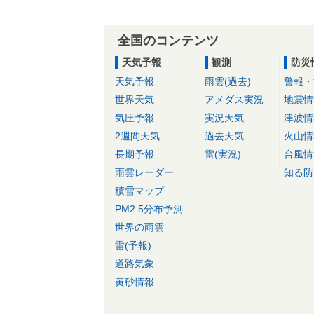
全国のコンテンツ
天気予報
観測
防災
天気予報
雨雲(過去)
警報・
世界天気
アメダス実況
地震情
気圧予報
実況天気
津波情
2週間天気
過去天気
火山情
長期予報
雷(実況)
台風情
雨雲レーダー
知る防
積雪マップ
PM2.5分布予測
世界の雨雲
雷(予報)
道路気象
黄砂情報