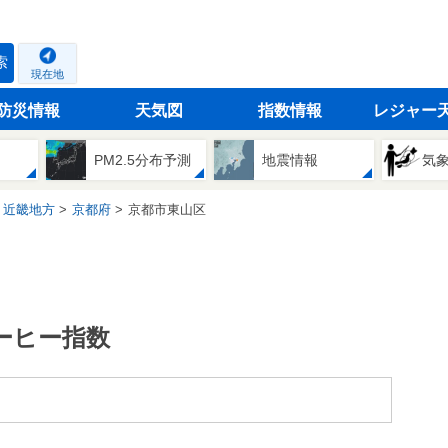
索
現在地
防災情報
天気図
指数情報
レジャー
PM2.5分布予測
地震情報
気
近畿地方
京都府
京都市東山区
ーヒー指数