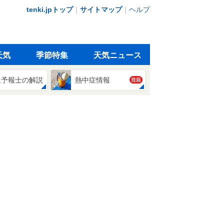
tenki.jpトップ
｜
サイトマップ
｜
ヘルプ
天気
季節特集
天気ニュース
象予報士の解説
熱中症情報
注目