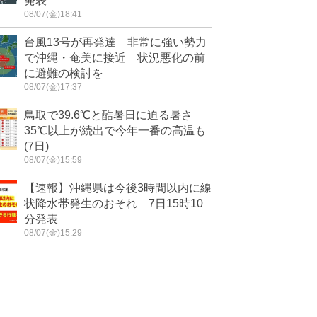
発表
08/07(金)18:41
台風13号が再発達 非常に強い勢力
で沖縄・奄美に接近 状況悪化の前
に避難の検討を
08/07(金)17:37
鳥取で39.6℃と酷暑日に迫る暑さ
35℃以上が続出で今年一番の高温も
(7日)
08/07(金)15:59
【速報】沖縄県は今後3時間以内に線
状降水帯発生のおそれ 7日15時10
分発表
08/07(金)15:29