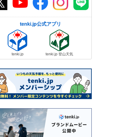
tenki.jp公式アプリ
tenki.jp
tenki.jp 登山天気