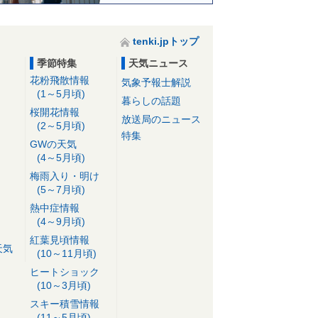
tenki.jpトップ
季節特集
天気ニュース
花粉飛散情報
気象予報士解説
(1～5月頃)
暮らしの話題
桜開花情報
放送局のニュース
(2～5月頃)
特集
GWの天気
(4～5月頃)
梅雨入り・明け
(5～7月頃)
熱中症情報
(4～9月頃)
紅葉見頃情報
天気
(10～11月頃)
ヒートショック
(10～3月頃)
スキー積雪情報
(11～5月頃)