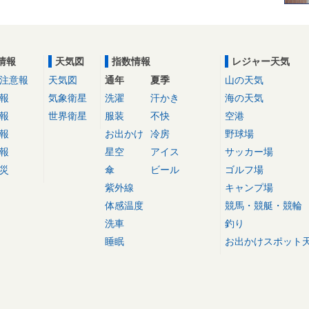
情報
天気図
指数情報
レジャー天気
注意報
天気図
通年
夏季
山の天気
報
気象衛星
洗濯
汗かき
海の天気
報
世界衛星
服装
不快
空港
報
お出かけ
冷房
野球場
報
星空
アイス
サッカー場
災
傘
ビール
ゴルフ場
紫外線
キャンプ場
体感温度
競馬・競艇・競輪
洗車
釣り
睡眠
お出かけスポット