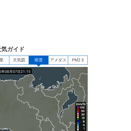
天気ガイド
星
天気図
雨雲
アメダス
PM2.5