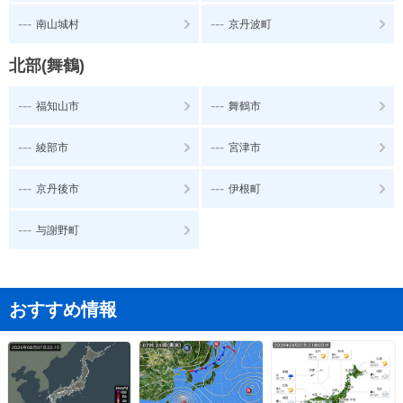
---
---
南山城村
京丹波町
北部(舞鶴)
---
---
福知山市
舞鶴市
---
---
綾部市
宮津市
---
---
京丹後市
伊根町
---
与謝野町
おすすめ情報