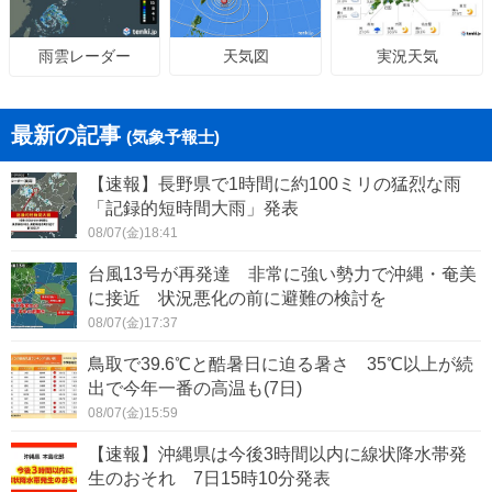
天気図
実況天気
雨雲レーダー
最新の記事
(気象予報士)
【速報】長野県で1時間に約100ミリの猛烈な雨
「記録的短時間大雨」発表
08/07(金)18:41
台風13号が再発達 非常に強い勢力で沖縄・奄美
に接近 状況悪化の前に避難の検討を
08/07(金)17:37
鳥取で39.6℃と酷暑日に迫る暑さ 35℃以上が続
出で今年一番の高温も(7日)
08/07(金)15:59
【速報】沖縄県は今後3時間以内に線状降水帯発
生のおそれ 7日15時10分発表