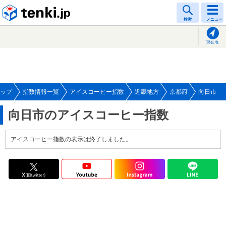
tenki.jp
検索
メニュー
現在地
ップ
指数情報一覧
アイスコーヒー指数
近畿地方
京都府
向日市
向日市のアイスコーヒー指数
アイスコーヒー指数の表示は終了しました。