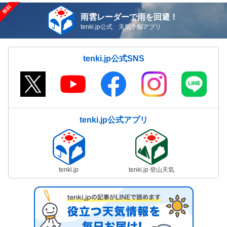
雨雲レーダーで雨を回避！
tenki.jp公式 天気予報アプリ
tenki.jp公式SNS
tenki.jp公式アプリ
tenki.jp
tenki.jp 登山天気