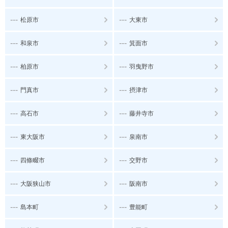
---
---
松原市
大東市
---
---
和泉市
箕面市
---
---
柏原市
羽曳野市
---
---
門真市
摂津市
---
---
高石市
藤井寺市
---
---
東大阪市
泉南市
---
---
四條畷市
交野市
---
---
大阪狭山市
阪南市
---
---
島本町
豊能町