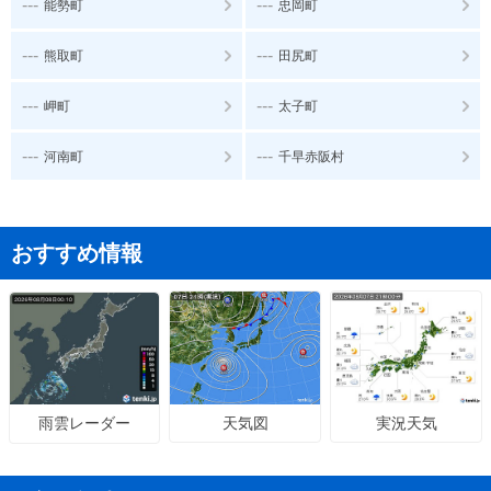
---
---
能勢町
忠岡町
---
---
熊取町
田尻町
---
---
岬町
太子町
---
---
河南町
千早赤阪村
おすすめ情報
天気図
実況天気
雨雲レーダー