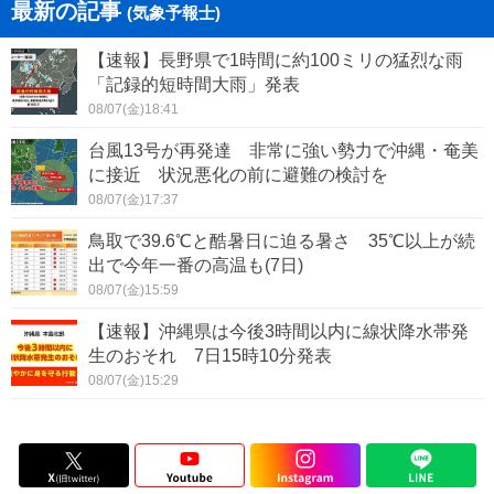
最新の記事
(気象予報士)
【速報】長野県で1時間に約100ミリの猛烈な雨
「記録的短時間大雨」発表
08/07(金)18:41
台風13号が再発達 非常に強い勢力で沖縄・奄美
に接近 状況悪化の前に避難の検討を
08/07(金)17:37
鳥取で39.6℃と酷暑日に迫る暑さ 35℃以上が続
出で今年一番の高温も(7日)
08/07(金)15:59
【速報】沖縄県は今後3時間以内に線状降水帯発
生のおそれ 7日15時10分発表
08/07(金)15:29