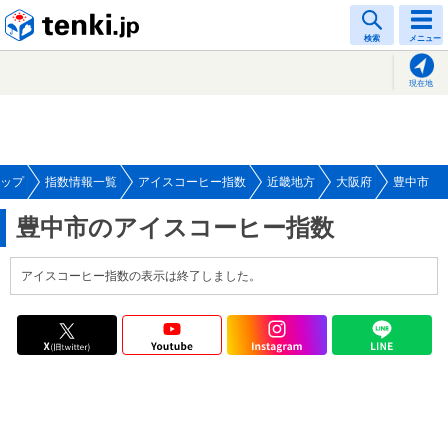
tenki.jp
検索
メニュー
現在地
ップ
指数情報一覧
アイスコーヒー指数
近畿地方
大阪府
豊中市
豊中市のアイスコーヒー指数
アイスコーヒー指数の表示は終了しました。