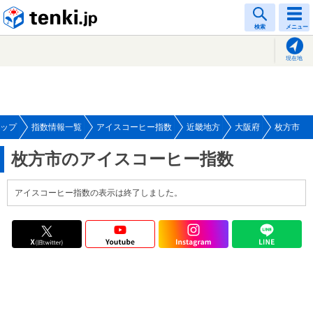
tenki.jp
検索
メニュー
現在地
ップ
指数情報一覧
アイスコーヒー指数
近畿地方
大阪府
枚方市
枚方市のアイスコーヒー指数
アイスコーヒー指数の表示は終了しました。