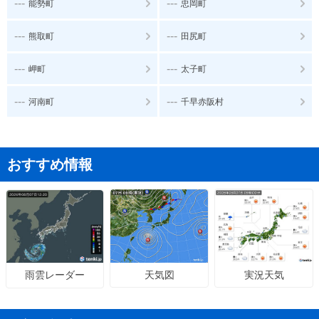
---
---
能勢町
忠岡町
---
---
熊取町
田尻町
---
---
岬町
太子町
---
---
河南町
千早赤阪村
おすすめ情報
天気図
実況天気
雨雲レーダー