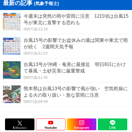
最新の記事
(気象予報士)
今週末は突然の雨や雷雨に注意 12日頃は台風15
号が東北に直撃する恐れも
08/07(金)12:16
台風15号の影響でお盆休みの週は関東や東北で雨
が続く 2週間天気予報
08/07(金)12:03
台風13号が沖縄・奄美に最接近 明日8日にかけ
て暴風・土砂災害に厳重警戒
08/07(金)11:46
熊本県は台風13号の影響で風が強い 空気乾燥に
よる火の取り扱い・急な雷雨に注意
08/07(金)09:49