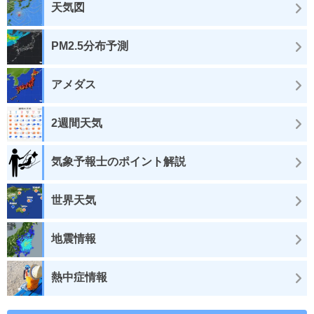
天気図
PM2.5分布予測
アメダス
2週間天気
気象予報士のポイント解説
世界天気
地震情報
熱中症情報