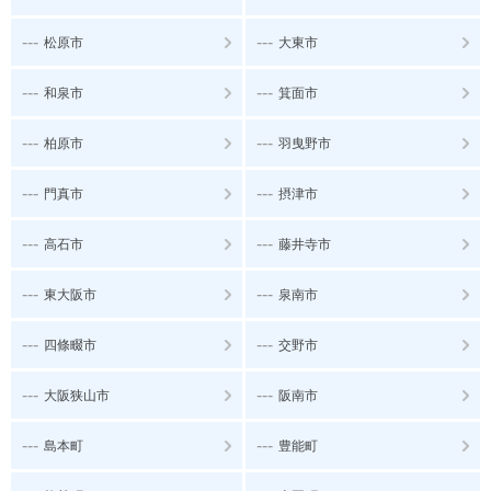
---
---
松原市
大東市
---
---
和泉市
箕面市
---
---
柏原市
羽曳野市
---
---
門真市
摂津市
---
---
高石市
藤井寺市
---
---
東大阪市
泉南市
---
---
四條畷市
交野市
---
---
大阪狭山市
阪南市
---
---
島本町
豊能町