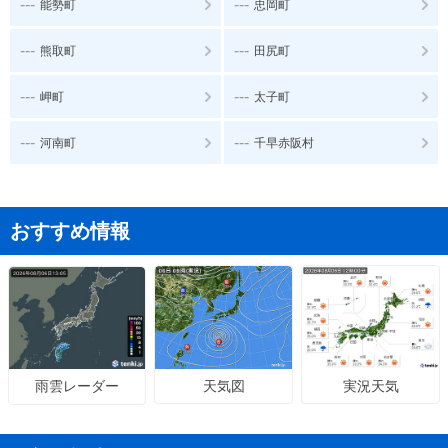
---
---
能勢町
忠岡町
---
---
熊取町
田尻町
---
---
岬町
太子町
---
---
河南町
千早赤阪村
おすすめ情報
天気図
実況天気
雨雲レーダー