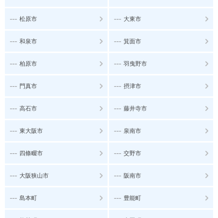
---
---
松原市
大東市
---
---
和泉市
箕面市
---
---
柏原市
羽曳野市
---
---
門真市
摂津市
---
---
高石市
藤井寺市
---
---
東大阪市
泉南市
---
---
四條畷市
交野市
---
---
大阪狭山市
阪南市
---
---
島本町
豊能町