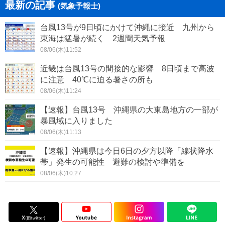
最新の記事
(気象予報士)
台風13号が9日頃にかけて沖縄に接近 九州から
東海は猛暑が続く 2週間天気予報
08/06(木)11:52
近畿は台風13号の間接的な影響 8日頃まで高波
に注意 40℃に迫る暑さの所も
08/06(木)11:24
【速報】台風13号 沖縄県の大東島地方の一部が
暴風域に入りました
08/06(木)11:13
【速報】沖縄県は今日6日の夕方以降「線状降水
帯」発生の可能性 避難の検討や準備を
08/06(木)10:27