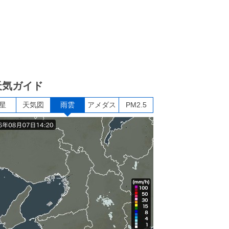
天気ガイド
星
天気図
雨雲
アメダス
PM2.5