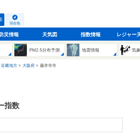
索
現在地
防災情報
天気図
指数情報
レジャー
PM2.5分布予測
地震情報
気
近畿地方
大阪府
藤井寺市
ー指数