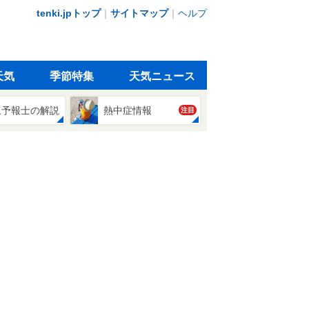
tenki.jpトップ
｜
サイトマップ
｜
ヘルプ
天気
季節特集
天気ニュース
象予報士の解説
熱中症情報
注目