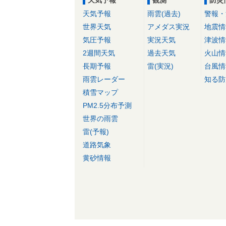
天気予報
観測
防災
天気予報
雨雲(過去)
警報・
世界天気
アメダス実況
地震情
気圧予報
実況天気
津波情
2週間天気
過去天気
火山情
長期予報
雷(実況)
台風情
雨雲レーダー
知る防
積雪マップ
PM2.5分布予測
世界の雨雲
雷(予報)
道路気象
黄砂情報