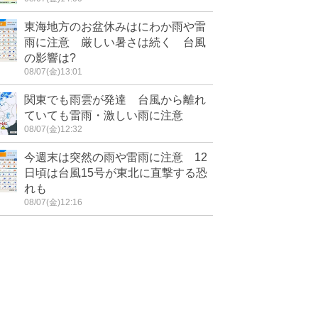
東海地方のお盆休みはにわか雨や雷
雨に注意 厳しい暑さは続く 台風
の影響は?
08/07(金)13:01
関東でも雨雲が発達 台風から離れ
ていても雷雨・激しい雨に注意
08/07(金)12:32
今週末は突然の雨や雷雨に注意 12
日頃は台風15号が東北に直撃する恐
れも
08/07(金)12:16