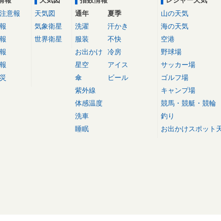
情報
天気図
指数情報
レジャー天気
注意報
天気図
通年
夏季
山の天気
報
気象衛星
洗濯
汗かき
海の天気
報
世界衛星
服装
不快
空港
報
お出かけ
冷房
野球場
報
星空
アイス
サッカー場
災
傘
ビール
ゴルフ場
紫外線
キャンプ場
体感温度
競馬・競艇・競輪
洗車
釣り
睡眠
お出かけスポット