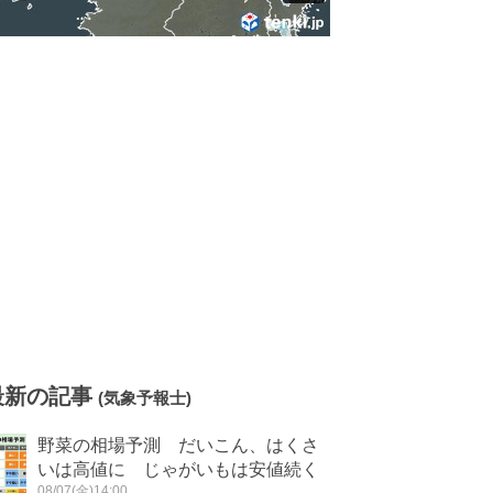
最新の記事
(気象予報士)
野菜の相場予測 だいこん、はくさ
いは高値に じゃがいもは安値続く
08/07(金)14:00