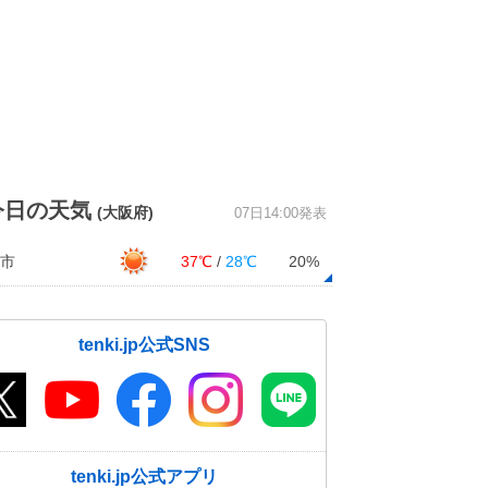
今日の天気
(大阪府)
07日14:00発表
市
37℃
/
28℃
20%
tenki.jp公式SNS
tenki.jp公式アプリ