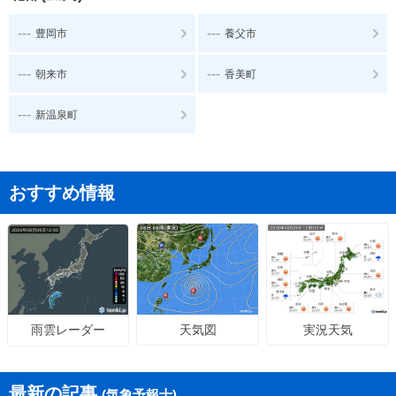
---
---
豊岡市
養父市
---
---
朝来市
香美町
---
新温泉町
おすすめ情報
天気図
実況天気
雨雲レーダー
最新の記事
(気象予報士)