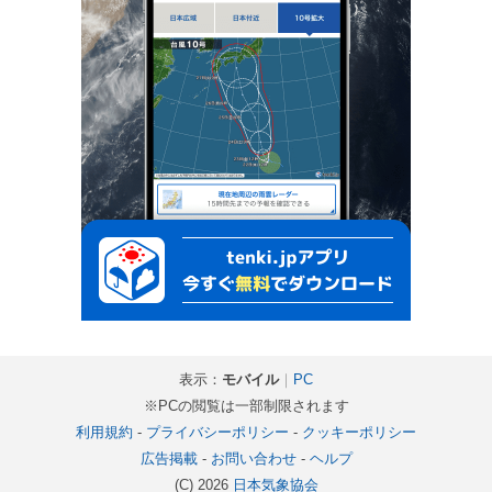
表示：
モバイル
｜
PC
※PCの閲覧は一部制限されます
利用規約
-
プライバシーポリシー
-
クッキーポリシー
広告掲載
-
お問い合わせ
-
ヘルプ
(C) 2026
日本気象協会