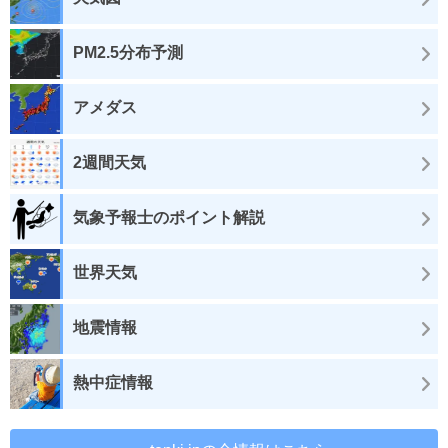
PM2.5分布予測
アメダス
2週間天気
気象予報士のポイント解説
世界天気
地震情報
熱中症情報