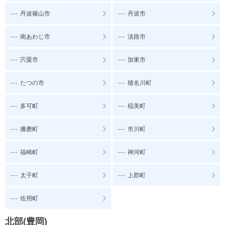
---
---
丹波篠山市
丹波市
---
---
南あわじ市
淡路市
---
---
宍粟市
加東市
---
---
たつの市
猪名川町
---
---
多可町
稲美町
---
---
播磨町
市川町
---
---
福崎町
神河町
---
---
太子町
上郡町
---
佐用町
北部(豊岡)