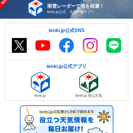
雨雲レーダーで雨を回避！
tenki.jp公式 天気予報アプリ
tenki.jp公式SNS
tenki.jp公式アプリ
tenki.jp
tenki.jp 登山天気