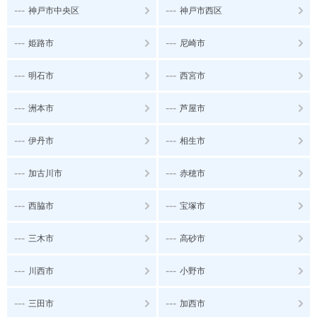
---
---
神戸市中央区
神戸市西区
---
---
姫路市
尼崎市
---
---
明石市
西宮市
---
---
洲本市
芦屋市
---
---
伊丹市
相生市
---
---
加古川市
赤穂市
---
---
西脇市
宝塚市
---
---
三木市
高砂市
---
---
川西市
小野市
---
---
三田市
加西市