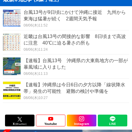
台風13号が9日頃にかけて沖縄に接近 九州から
東海は猛暑が続く 2週間天気予報
08/06(木)11:52
近畿は台風13号の間接的な影響 8日頃まで高波
に注意 40℃に迫る暑さの所も
08/06(木)11:24
【速報】台風13号 沖縄県の大東島地方の一部が
暴風域に入りました
08/06(木)11:13
【速報】沖縄県は今日6日の夕方以降「線状降水
帯」発生の可能性 避難の検討や準備を
08/06(木)10:27