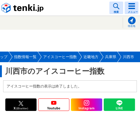
tenki.jp
検索
メニュー
現在地
ップ
指数情報一覧
アイスコーヒー指数
近畿地方
兵庫県
川西市
川西市のアイスコーヒー指数
アイスコーヒー指数の表示は終了しました。