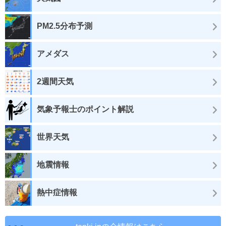
PM2.5分布予測
アメダス
2週間天気
気象予報士のポイント解説
世界天気
地震情報
熱中症情報