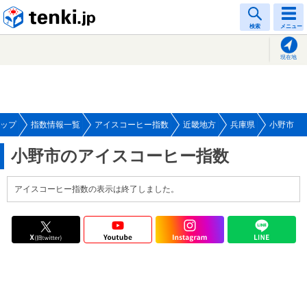
tenki.jp
検索
メニュー
現在地
ップ
指数情報一覧
アイスコーヒー指数
近畿地方
兵庫県
小野市
小野市のアイスコーヒー指数
アイスコーヒー指数の表示は終了しました。