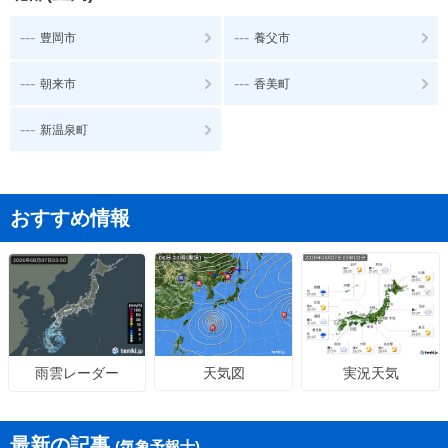
---
---
豊岡市
養父市
---
---
朝来市
香美町
---
新温泉町
おすすめ情報
天気図
実況天気
雨雲レーダー
最新の記事
(気象予報士)