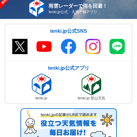
雨雲レーダーで雨を回避！
tenki.jp公式 天気予報アプリ
tenki.jp公式SNS
tenki.jp公式アプリ
tenki.jp
tenki.jp 登山天気