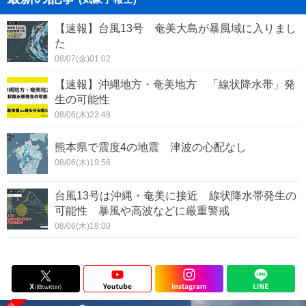
【速報】台風13号 奄美大島が暴風域に入りまし
た
08/07(金)01:02
【速報】沖縄地方・奄美地方 「線状降水帯」発
生の可能性
08/06(木)23:48
熊本県で震度4の地震 津波の心配なし
08/06(木)19:56
台風13号は沖縄・奄美に接近 線状降水帯発生の
可能性 暴風や高波などに厳重警戒
08/06(木)18:00