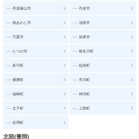
---
---
丹波篠山市
丹波市
---
---
南あわじ市
淡路市
---
---
宍粟市
加東市
---
---
たつの市
猪名川町
---
---
多可町
稲美町
---
---
播磨町
市川町
---
---
福崎町
神河町
---
---
太子町
上郡町
---
佐用町
北部(豊岡)