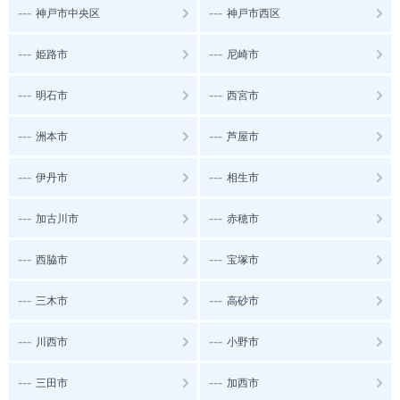
---
---
神戸市中央区
神戸市西区
---
---
姫路市
尼崎市
---
---
明石市
西宮市
---
---
洲本市
芦屋市
---
---
伊丹市
相生市
---
---
加古川市
赤穂市
---
---
西脇市
宝塚市
---
---
三木市
高砂市
---
---
川西市
小野市
---
---
三田市
加西市