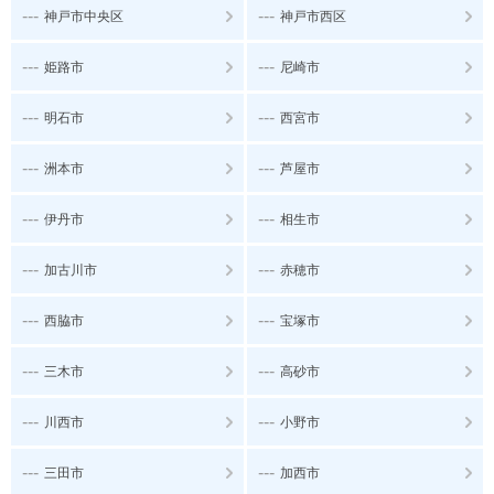
---
---
神戸市中央区
神戸市西区
---
---
姫路市
尼崎市
---
---
明石市
西宮市
---
---
洲本市
芦屋市
---
---
伊丹市
相生市
---
---
加古川市
赤穂市
---
---
西脇市
宝塚市
---
---
三木市
高砂市
---
---
川西市
小野市
---
---
三田市
加西市