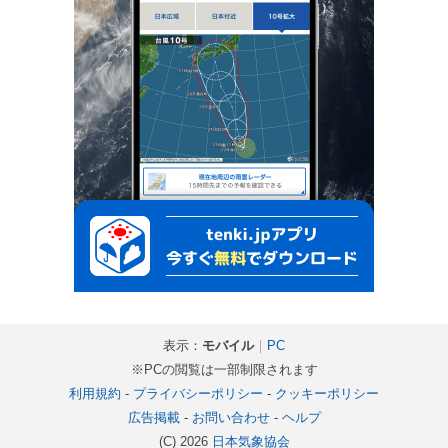
表示：
モバイル
｜
PC
※PCの閲覧は一部制限されます
利用規約
-
プライバシーポリシー
-
クッキーポリシー
広告掲載
-
お問い合わせ
-
ヘルプ
(C) 2026
日本気象協会