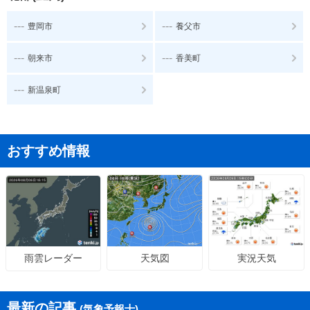
---
---
豊岡市
養父市
---
---
朝来市
香美町
---
新温泉町
おすすめ情報
天気図
実況天気
雨雲レーダー
最新の記事
(気象予報士)