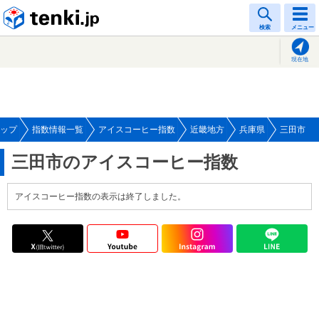
tenki.jp
検索
メニュー
現在地
ップ
指数情報一覧
アイスコーヒー指数
近畿地方
兵庫県
三田市
三田市のアイスコーヒー指数
アイスコーヒー指数の表示は終了しました。