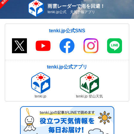
雨雲レーダーで雨を回避！
tenki.jp公式 天気予報アプリ
tenki.jp公式SNS
tenki.jp公式アプリ
tenki.jp
tenki.jp 登山天気