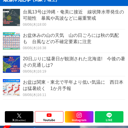
台風13号は沖縄・奄美に接近 線状降水帯発生の
可能性 暴風や高波などに厳重警戒
08/06(木)18:00
お盆休みの山の天気 山の日ごろには秋の気配
も 台風などの不確定要素に注意
08/06(木)16:38
20日ぶりに猛暑日が観測された北海道! 今後の暑
さの見通しは?
08/06(木)16:19
お盆は関東・東北で平年より低い気温に 西日本
は猛暑続く 1か月予報
08/06(木)16:11