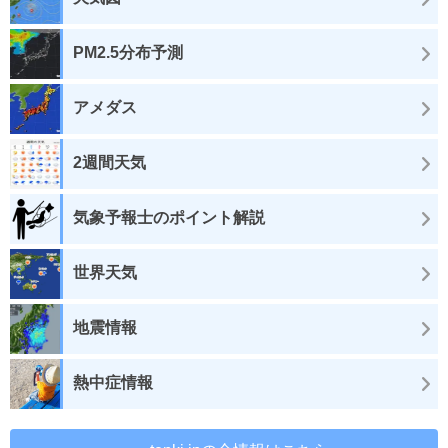
PM2.5分布予測
アメダス
2週間天気
気象予報士のポイント解説
世界天気
地震情報
熱中症情報