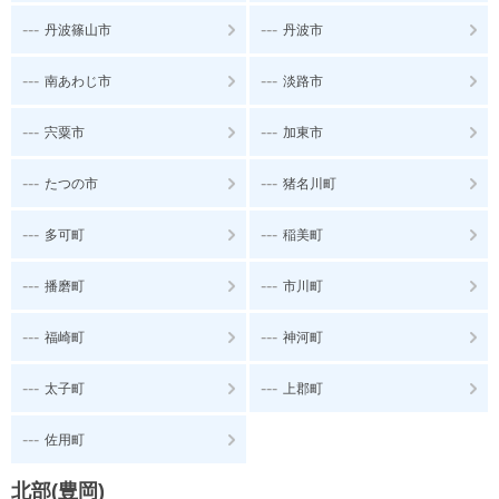
---
---
丹波篠山市
丹波市
---
---
南あわじ市
淡路市
---
---
宍粟市
加東市
---
---
たつの市
猪名川町
---
---
多可町
稲美町
---
---
播磨町
市川町
---
---
福崎町
神河町
---
---
太子町
上郡町
---
佐用町
北部(豊岡)