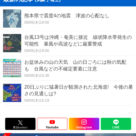
熊本県で震度4の地震 津波の心配なし
08/06(木)19:56
台風13号は沖縄・奄美に接近 線状降水帯発生の
可能性 暴風や高波などに厳重警戒
08/06(木)18:00
お盆休みの山の天気 山の日ごろには秋の気配
も 台風などの不確定要素に注意
08/06(木)16:38
20日ぶりに猛暑日が観測された北海道! 今後の暑
さの見通しは?
08/06(木)16:19