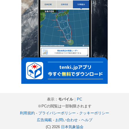
表示：
モバイル
｜
PC
※PCの閲覧は一部制限されます
利用規約
-
プライバシーポリシー
-
クッキーポリシー
広告掲載
-
お問い合わせ
-
ヘルプ
(C) 2026
日本気象協会