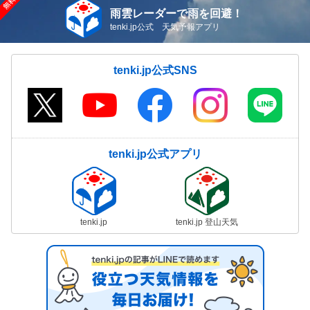
雨雲レーダーで雨を回避！
tenki.jp公式 天気予報アプリ
tenki.jp公式SNS
tenki.jp公式アプリ
tenki.jp
tenki.jp 登山天気