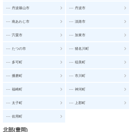
---
---
丹波篠山市
丹波市
---
---
南あわじ市
淡路市
---
---
宍粟市
加東市
---
---
たつの市
猪名川町
---
---
多可町
稲美町
---
---
播磨町
市川町
---
---
福崎町
神河町
---
---
太子町
上郡町
---
佐用町
北部(豊岡)