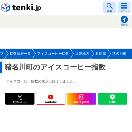
tenki.jp
検索
メニュー
現在地
プ
指数情報一覧
アイスコーヒー指数
近畿地方
兵庫県
猪名川町
猪名川町のアイスコーヒー指数
アイスコーヒー指数の表示は終了しました。