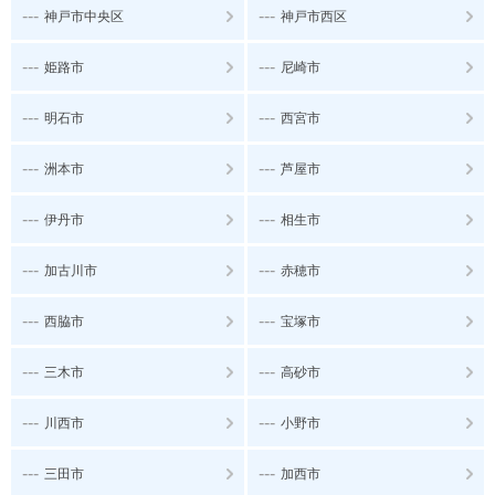
---
---
神戸市中央区
神戸市西区
---
---
姫路市
尼崎市
---
---
明石市
西宮市
---
---
洲本市
芦屋市
---
---
伊丹市
相生市
---
---
加古川市
赤穂市
---
---
西脇市
宝塚市
---
---
三木市
高砂市
---
---
川西市
小野市
---
---
三田市
加西市