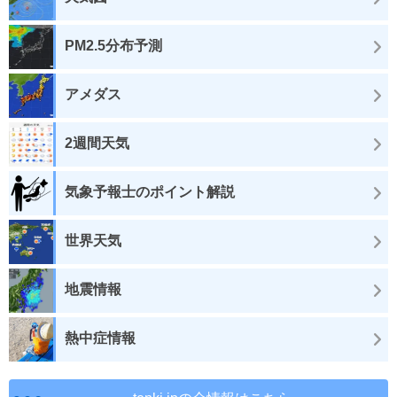
PM2.5分布予測
アメダス
2週間天気
気象予報士のポイント解説
世界天気
地震情報
熱中症情報