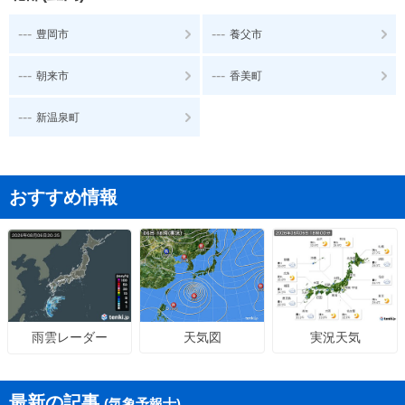
---
---
豊岡市
養父市
---
---
朝来市
香美町
---
新温泉町
おすすめ情報
天気図
実況天気
雨雲レーダー
最新の記事
(気象予報士)