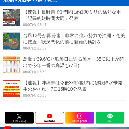
【速報】長野県で1時間に約100ミリの猛烈な雨
「記録的短時間大雨」発表
08/07(金)18:41
台風13号が再発達 非常に強い勢力で沖縄・奄美
に接近 状況悪化の前に避難の検討を
08/07(金)17:37
鳥取で39.6℃と酷暑日に迫る暑さ 35℃以上が続
出で今年一番の高温も(7日)
08/07(金)15:59
【速報】沖縄県は今後3時間以内に線状降水帯発
生のおそれ 7日15時10分発表
08/07(金)15:29