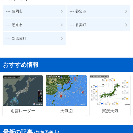
---
---
豊岡市
養父市
---
---
朝来市
香美町
---
新温泉町
おすすめ情報
天気図
実況天気
雨雲レーダー
最新の記事
(気象予報士)