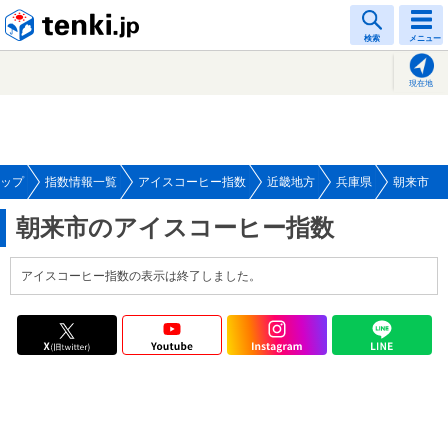
tenki.jp
検索
メニュー
現在地
ップ
指数情報一覧
アイスコーヒー指数
近畿地方
兵庫県
朝来市
朝来市のアイスコーヒー指数
アイスコーヒー指数の表示は終了しました。