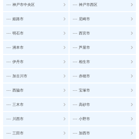
---
---
神戸市中央区
神戸市西区
---
---
姫路市
尼崎市
---
---
明石市
西宮市
---
---
洲本市
芦屋市
---
---
伊丹市
相生市
---
---
加古川市
赤穂市
---
---
西脇市
宝塚市
---
---
三木市
高砂市
---
---
川西市
小野市
---
---
三田市
加西市