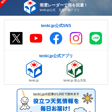
雨雲レーダーで雨を回避！
tenki.jp公式 天気予報アプリ
tenki.jp公式SNS
tenki.jp公式アプリ
tenki.jp
tenki.jp 登山天気