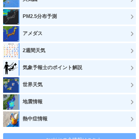
PM2.5分布予測
アメダス
2週間天気
気象予報士のポイント解説
世界天気
地震情報
熱中症情報