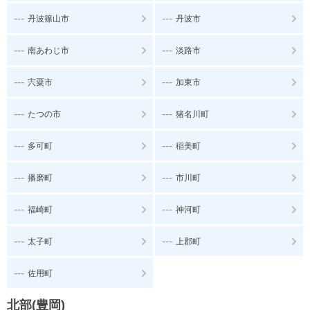
---
---
丹波篠山市
丹波市
---
---
南あわじ市
淡路市
---
---
宍粟市
加東市
---
---
たつの市
猪名川町
---
---
多可町
稲美町
---
---
播磨町
市川町
---
---
福崎町
神河町
---
---
太子町
上郡町
---
佐用町
北部(豊岡)