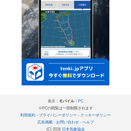
表示：
モバイル
｜
PC
※PCの閲覧は一部制限されます
利用規約
-
プライバシーポリシー
-
クッキーポリシー
広告掲載
-
お問い合わせ
-
ヘルプ
(C) 2026
日本気象協会