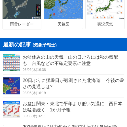
天気図
実況天気
雨雲レーダー
最新の記事
(気象予報士)
お盆休みの山の天気 山の日ごろには秋の気配
も 台風などの不確定要素に注意
08/06(木)16:38
20日ぶりに猛暑日が観測された北海道! 今後の暑
さの見通しは?
08/06(木)16:19
お盆は関東・東北で平年より低い気温に 西日本
は猛暑続く 1か月予報
08/06(木)16:11
2026年夏は7月中旬から35℃以上の猛暑日が急