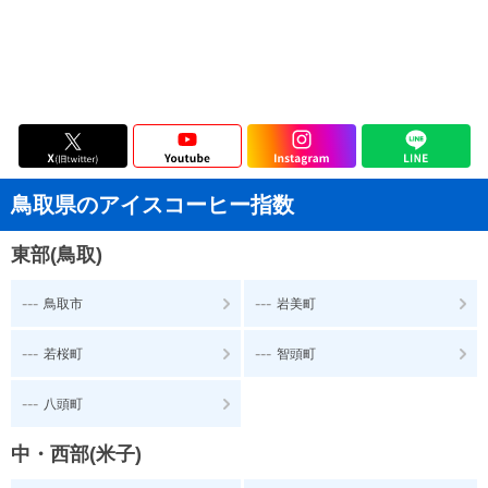
鳥取県のアイスコーヒー指数
東部(鳥取)
---
---
鳥取市
岩美町
---
---
若桜町
智頭町
---
八頭町
中・西部(米子)