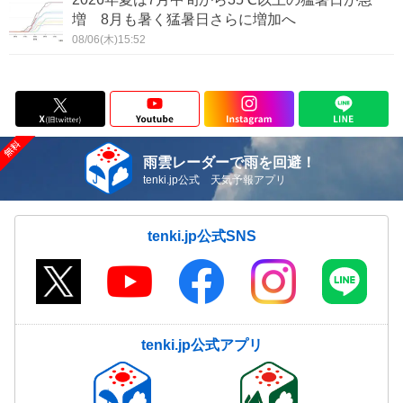
増 8月も暑く猛暑日さらに増加へ
08/06(木)15:52
雨雲レーダーで雨を回避！
tenki.jp公式 天気予報アプリ
tenki.jp公式SNS
tenki.jp公式アプリ