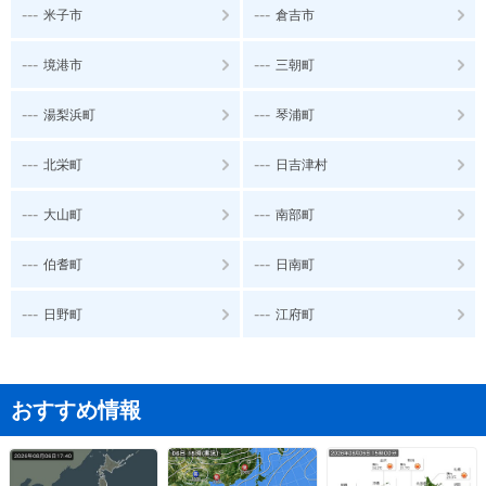
---
---
米子市
倉吉市
---
---
境港市
三朝町
---
---
湯梨浜町
琴浦町
---
---
北栄町
日吉津村
---
---
大山町
南部町
---
---
伯耆町
日南町
---
---
日野町
江府町
おすすめ情報