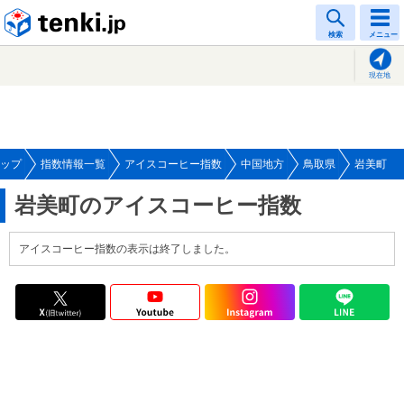
tenki.jp
検索
メニュー
現在地
ップ
指数情報一覧
アイスコーヒー指数
中国地方
鳥取県
岩美町
岩美町のアイスコーヒー指数
アイスコーヒー指数の表示は終了しました。