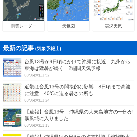
天気図
実況天気
雨雲レーダー
最新の記事
(気象予報士)
台風13号が9日頃にかけて沖縄に接近 九州から
東海は猛暑が続く 2週間天気予報
08/06(木)11:52
近畿は台風13号の間接的な影響 8日頃まで高波
に注意 40℃に迫る暑さの所も
08/06(木)11:24
【速報】台風13号 沖縄県の大東島地方の一部が
暴風域に入りました
08/06(木)11:13
【速報】沖縄県は今日6日の夕方以降「線状降水