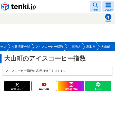
tenki.jp
検索
メニュー
現在地
ップ
指数情報一覧
アイスコーヒー指数
中国地方
鳥取県
大山町
大山町のアイスコーヒー指数
アイスコーヒー指数の表示は終了しました。