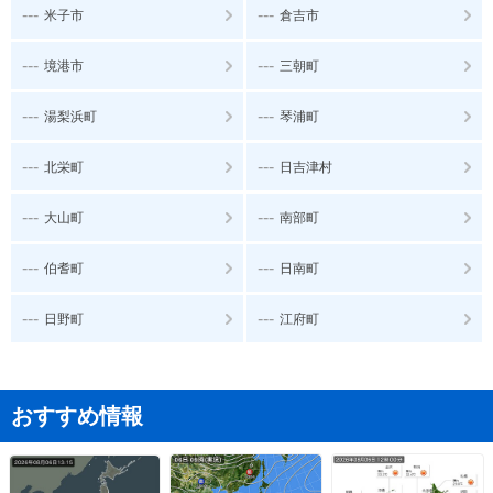
---
---
米子市
倉吉市
---
---
境港市
三朝町
---
---
湯梨浜町
琴浦町
---
---
北栄町
日吉津村
---
---
大山町
南部町
---
---
伯耆町
日南町
---
---
日野町
江府町
おすすめ情報