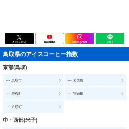
鳥取県のアイスコーヒー指数
東部(鳥取)
---
---
鳥取市
岩美町
---
---
若桜町
智頭町
---
八頭町
中・西部(米子)