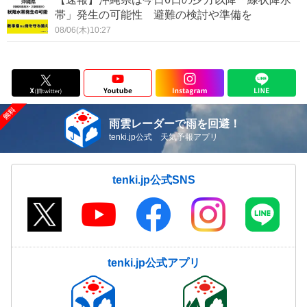
帯」発生の可能性 避難の検討や準備を
08/06(木)10:27
雨雲レーダーで雨を回避！
tenki.jp公式 天気予報アプリ
tenki.jp公式SNS
tenki.jp公式アプリ