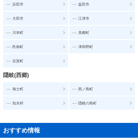
---
---
浜田市
益田市
---
---
大田市
江津市
---
---
川本町
美郷町
---
---
邑南町
津和野町
---
吉賀町
隠岐(西郷)
---
---
海士町
西ノ島町
---
---
知夫村
隠岐の島町
おすすめ情報