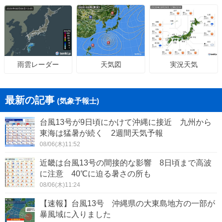
天気図
実況天気
雨雲レーダー
最新の記事
(気象予報士)
台風13号が9日頃にかけて沖縄に接近 九州から
東海は猛暑が続く 2週間天気予報
08/06(木)11:52
近畿は台風13号の間接的な影響 8日頃まで高波
に注意 40℃に迫る暑さの所も
08/06(木)11:24
【速報】台風13号 沖縄県の大東島地方の一部が
暴風域に入りました