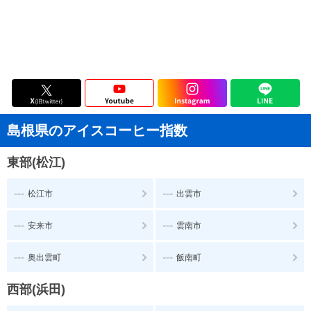
島根県のアイスコーヒー指数
東部(松江)
---
---
松江市
出雲市
---
---
安来市
雲南市
---
---
奥出雲町
飯南町
西部(浜田)