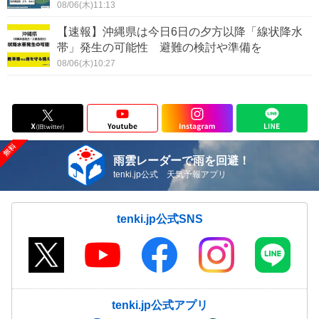
08/06(木)11:13
【速報】沖縄県は今日6日の夕方以降「線状降水
帯」発生の可能性 避難の検討や準備を
08/06(木)10:27
雨雲レーダーで雨を回避！
tenki.jp公式 天気予報アプリ
tenki.jp公式SNS
tenki.jp公式アプリ