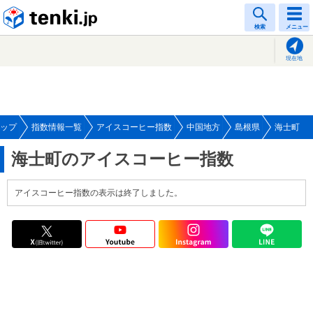
tenki.jp
検索
メニュー
現在地
ップ
指数情報一覧
アイスコーヒー指数
中国地方
島根県
海士町
海士町のアイスコーヒー指数
アイスコーヒー指数の表示は終了しました。