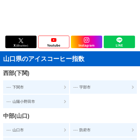
山口県のアイスコーヒー指数
西部(下関)
---
---
下関市
宇部市
---
山陽小野田市
中部(山口)
---
---
山口市
防府市