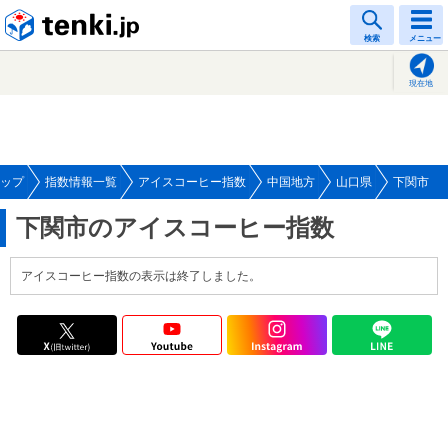
tenki.jp
検索
メニュー
現在地
ップ
指数情報一覧
アイスコーヒー指数
中国地方
山口県
下関市
下関市のアイスコーヒー指数
アイスコーヒー指数の表示は終了しました。