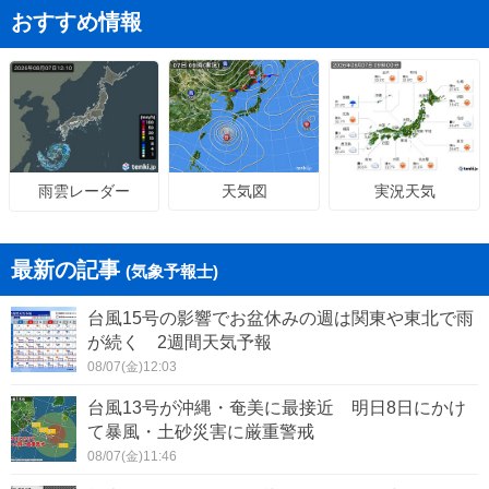
おすすめ情報
天気図
実況天気
雨雲レーダー
最新の記事
(気象予報士)
台風15号の影響でお盆休みの週は関東や東北で雨
が続く 2週間天気予報
08/07(金)12:03
台風13号が沖縄・奄美に最接近 明日8日にかけ
て暴風・土砂災害に厳重警戒
08/07(金)11:46