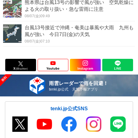
熊本県は台風13号の影響で風が強い 空気乾燥に
よる火の取り扱い・急な雷雨に注意
08/07(金)09:49
台風13号接近で沖縄・奄美は暴風や大雨 九州も
風が強い 今日7日(金)の天気
08/07(金)07:10
雨雲レーダーで雨を回避！
tenki.jp公式 天気予報アプリ
tenki.jp公式SNS