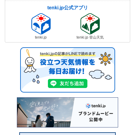
tenki.jp公式アプリ
tenki.jp
tenki.jp 登山天気