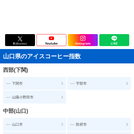
山口県のアイスコーヒー指数
西部(下関)
---
---
下関市
宇部市
---
山陽小野田市
中部(山口)
---
---
山口市
防府市