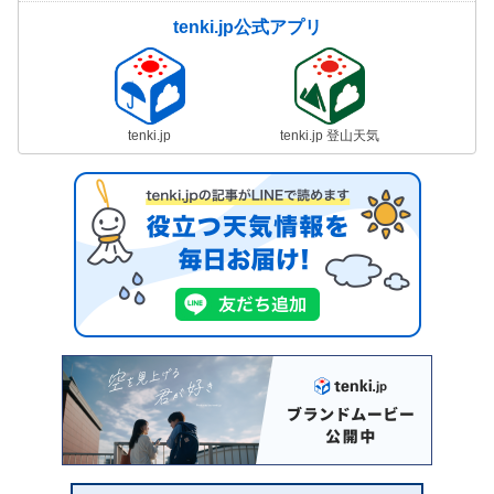
tenki.jp公式アプリ
tenki.jp
tenki.jp 登山天気