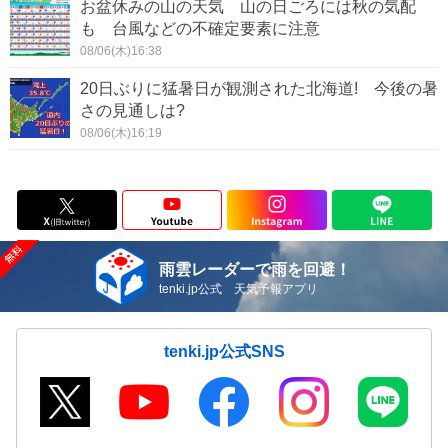
お盆休みの山の天気 山の日ごろには秋の気配
も 台風などの不確定要素に注意
08/06(木)16:38
20日ぶりに猛暑日が観測された北海道! 今後の暑
さの見通しは?
08/06(木)16:19
雨雲レーダーで雨を回避！
tenki.jp公式 天気予報アプリ
tenki.jp公式SNS