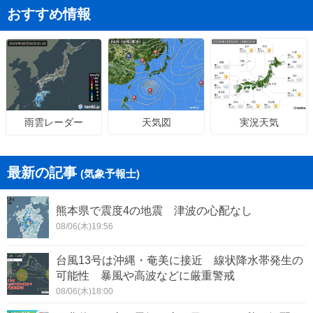
おすすめ情報
天気図
実況天気
雨雲レーダー
最新の記事
(気象予報士)
熊本県で震度4の地震 津波の心配なし
08/06(木)19:56
台風13号は沖縄・奄美に接近 線状降水帯発生の
可能性 暴風や高波などに厳重警戒
08/06(木)18:00