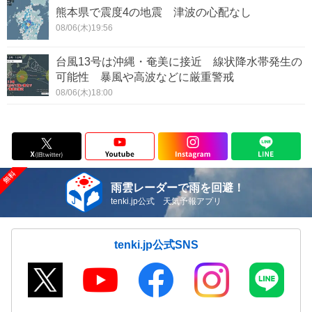
熊本県で震度4の地震 津波の心配なし
08/06(木)19:56
台風13号は沖縄・奄美に接近 線状降水帯発生の
可能性 暴風や高波などに厳重警戒
08/06(木)18:00
雨雲レーダーで雨を回避！
tenki.jp公式 天気予報アプリ
tenki.jp公式SNS