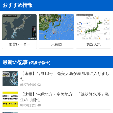
おすすめ情報
天気図
実況天気
雨雲レーダー
最新の記事
(気象予報士)
【速報】台風13号 奄美大島が暴風域に入りまし
た
08/07(金)01:02
【速報】沖縄地方・奄美地方 「線状降水帯」発
生の可能性
08/06(木)23:48