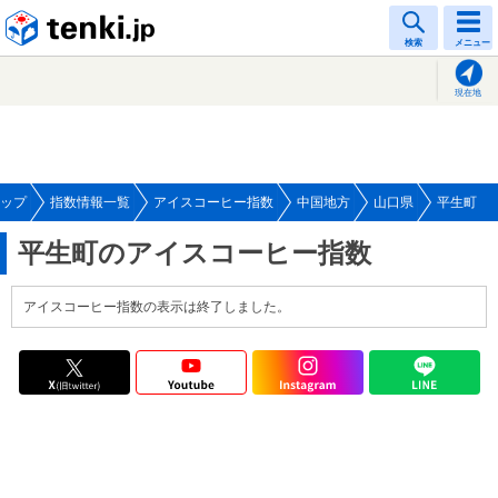
tenki.jp
検索
メニュー
現在地
ップ
指数情報一覧
アイスコーヒー指数
中国地方
山口県
平生町
平生町のアイスコーヒー指数
アイスコーヒー指数の表示は終了しました。