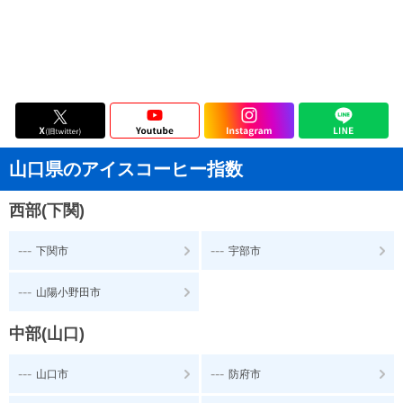
山口県のアイスコーヒー指数
西部(下関)
---
---
下関市
宇部市
---
山陽小野田市
中部(山口)
---
---
山口市
防府市