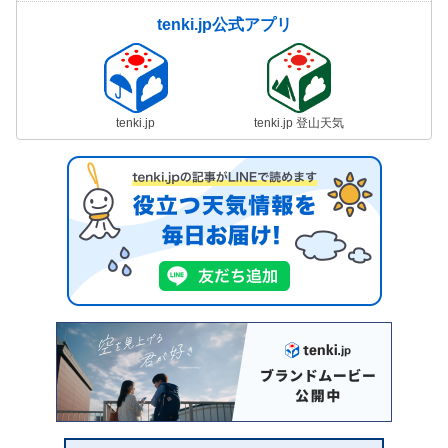
tenki.jp公式アプリ
tenki.jp
tenki.jp 登山天気