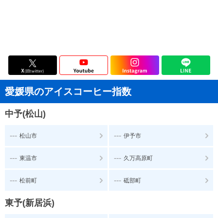
愛媛県のアイスコーヒー指数
中予(松山)
---
---
松山市
伊予市
---
---
東温市
久万高原町
---
---
松前町
砥部町
東予(新居浜)