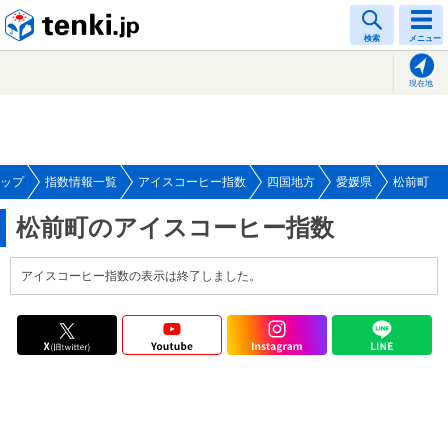
tenki.jp
検索
メニュー
現在地
ップ
指数情報一覧
アイスコーヒー指数
四国地方
愛媛県
松前町
松前町のアイスコーヒー指数
アイスコーヒー指数の表示は終了しました。