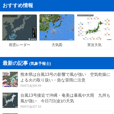
おすすめ情報
天気図
実況天気
雨雲レーダー
最新の記事
(気象予報士)
熊本県は台風13号の影響で風が強い 空気乾燥に
よる火の取り扱い・急な雷雨に注意
08/07(金)09:49
台風13号接近で沖縄・奄美は暴風や大雨 九州も
風が強い 今日7日(金)の天気
08/07(金)07:10