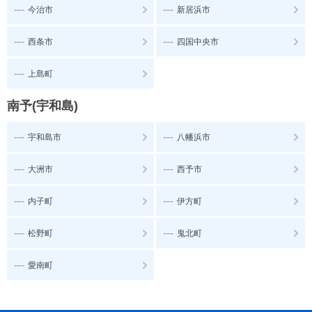
---
---
今治市
新居浜市
---
---
西条市
四国中央市
---
上島町
南予(宇和島)
---
---
宇和島市
八幡浜市
---
---
大洲市
西予市
---
---
内子町
伊方町
---
---
松野町
鬼北町
---
愛南町