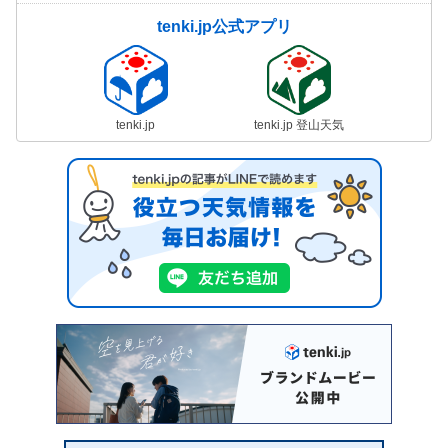
tenki.jp公式アプリ
tenki.jp
tenki.jp 登山天気