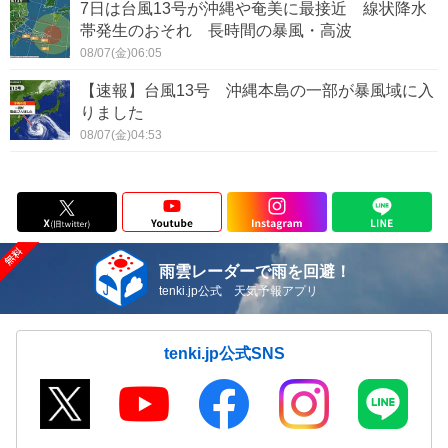
7日は台風13号が沖縄や奄美に最接近 線状降水
帯発生のおそれ 長時間の暴風・高波
08/07(金)06:05
【速報】台風13号 沖縄本島の一部が暴風域に入
りました
08/07(金)04:53
雨雲レーダーで雨を回避！
tenki.jp公式 天気予報アプリ
tenki.jp公式SNS