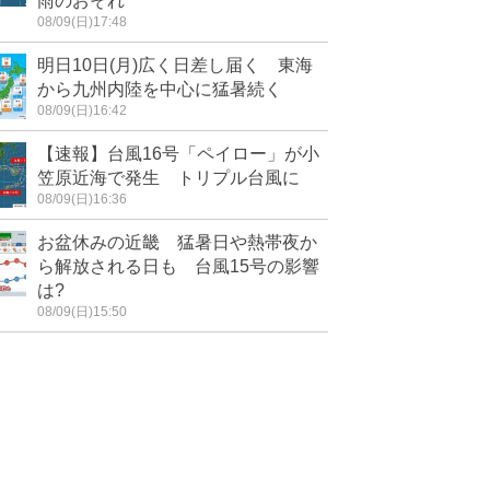
雨のおそれ
08/09(日)17:48
明日10日(月)広く日差し届く 東海
から九州内陸を中心に猛暑続く
08/09(日)16:42
【速報】台風16号「ペイロー」が小
笠原近海で発生 トリプル台風に
08/09(日)16:36
お盆休みの近畿 猛暑日や熱帯夜か
ら解放される日も 台風15号の影響
は?
08/09(日)15:50