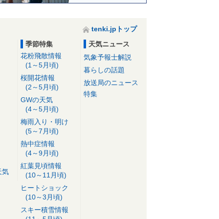
tenki.jpトップ
季節特集
天気ニュース
花粉飛散情報
気象予報士解説
(1～5月頃)
暮らしの話題
桜開花情報
放送局のニュース
(2～5月頃)
特集
GWの天気
(4～5月頃)
梅雨入り・明け
(5～7月頃)
熱中症情報
(4～9月頃)
紅葉見頃情報
天気
(10～11月頃)
ヒートショック
(10～3月頃)
スキー積雪情報