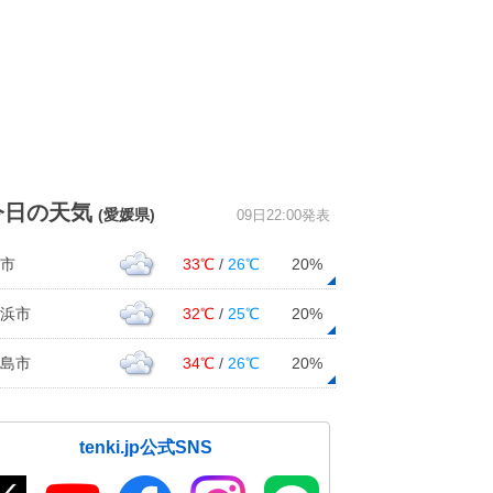
今日の天気
(愛媛県)
09日22:00発表
市
33℃
/
26℃
20%
浜市
32℃
/
25℃
20%
島市
34℃
/
26℃
20%
tenki.jp公式SNS