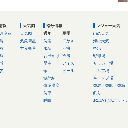
情報
天気図
指数情報
レジャー天気
注意報
天気図
通年
夏季
山の天気
報
気象衛星
洗濯
汗かき
海の天気
報
世界衛星
服装
不快
空港
報
お出かけ
冷房
野球場
報
星空
アイス
サッカー場
災
傘
ビール
ゴルフ場
紫外線
キャンプ場
体感温度
競馬・競艇・競輪
洗車
釣り
睡眠
お出かけスポット