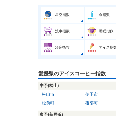
星空指数
傘指数
洗車指数
睡眠指数
冷房指数
アイス指
愛媛県のアイスコーヒー指数
中予(松山)
松山市
伊予市
松前町
砥部町
東予(新居浜)