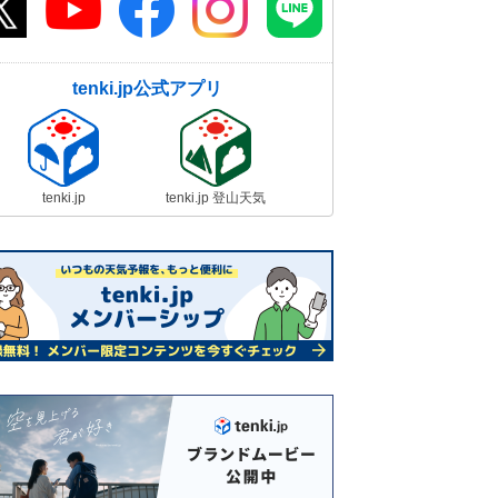
tenki.jp公式アプリ
tenki.jp
tenki.jp 登山天気