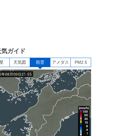
天気ガイド
星
天気図
雨雲
アメダス
PM2.5