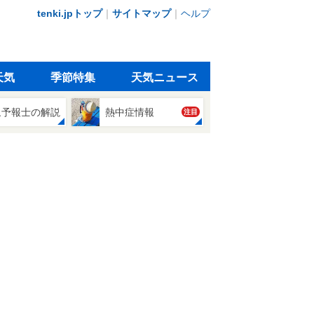
tenki.jpトップ
｜
サイトマップ
｜
ヘルプ
天気
季節特集
天気ニュース
象予報士の解説
熱中症情報
注目