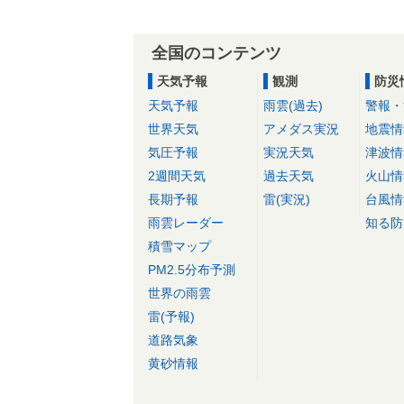
全国のコンテンツ
天気予報
観測
防災
天気予報
雨雲(過去)
警報・
世界天気
アメダス実況
地震情
気圧予報
実況天気
津波情
2週間天気
過去天気
火山情
長期予報
雷(実況)
台風情
雨雲レーダー
知る防
積雪マップ
PM2.5分布予測
世界の雨雲
雷(予報)
道路気象
黄砂情報