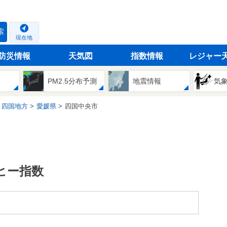
索
現在地
防災情報
天気図
指数情報
レジャー
PM2.5分布予測
地震情報
気
四国地方
愛媛県
四国中央市
ヒー指数