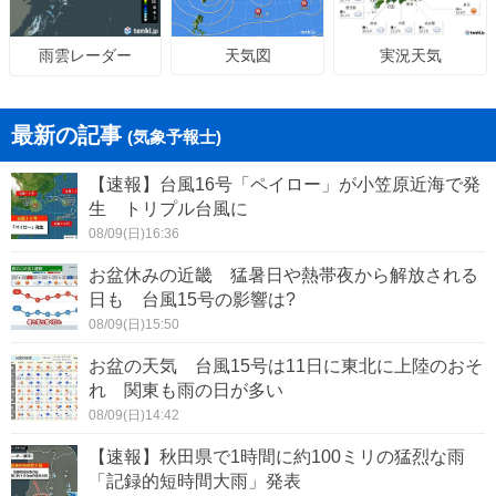
天気図
実況天気
雨雲レーダー
最新の記事
(気象予報士)
【速報】台風16号「ペイロー」が小笠原近海で発
生 トリプル台風に
08/09(日)16:36
お盆休みの近畿 猛暑日や熱帯夜から解放される
日も 台風15号の影響は?
08/09(日)15:50
お盆の天気 台風15号は11日に東北に上陸のおそ
れ 関東も雨の日が多い
08/09(日)14:42
【速報】秋田県で1時間に約100ミリの猛烈な雨
「記録的短時間大雨」発表