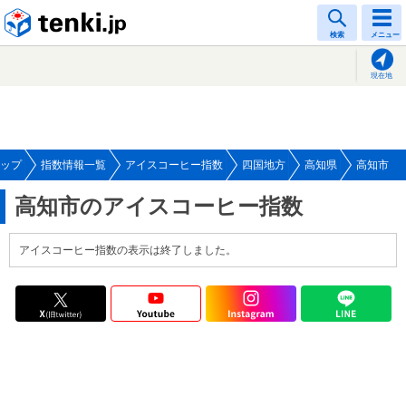
tenki.jp
検索
メニュー
現在地
ップ
指数情報一覧
アイスコーヒー指数
四国地方
高知県
高知市
高知市のアイスコーヒー指数
アイスコーヒー指数の表示は終了しました。