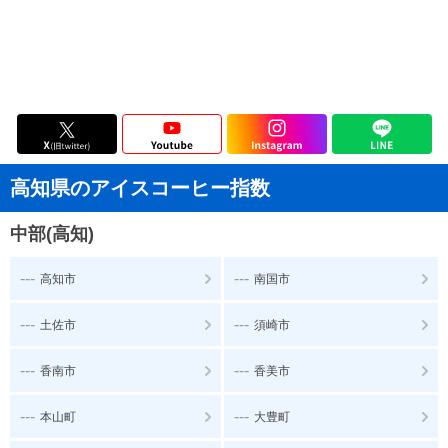
高知県のアイスコーヒー指数
中部(高知)
---
---
高知市
南国市
---
---
土佐市
須崎市
---
---
香南市
香美市
---
---
本山町
大豊町