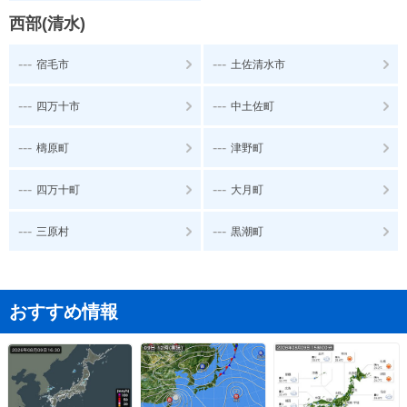
西部(清水)
---
---
宿毛市
土佐清水市
---
---
四万十市
中土佐町
---
---
檮原町
津野町
---
---
四万十町
大月町
---
---
三原村
黒潮町
おすすめ情報