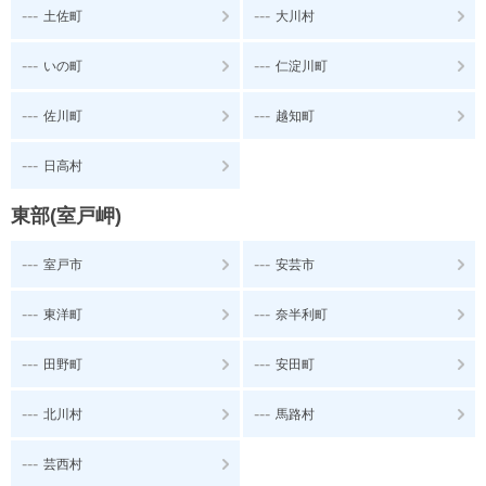
---
---
土佐町
大川村
---
---
いの町
仁淀川町
---
---
佐川町
越知町
---
日高村
東部(室戸岬)
---
---
室戸市
安芸市
---
---
東洋町
奈半利町
---
---
田野町
安田町
---
---
北川村
馬路村
---
芸西村