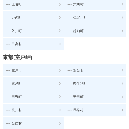
---
---
土佐町
大川村
---
---
いの町
仁淀川町
---
---
佐川町
越知町
---
日高村
東部(室戸岬)
---
---
室戸市
安芸市
---
---
東洋町
奈半利町
---
---
田野町
安田町
---
---
北川村
馬路村
---
芸西村