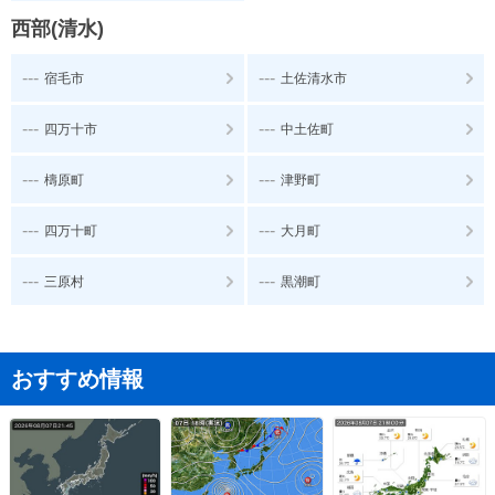
西部(清水)
---
---
宿毛市
土佐清水市
---
---
四万十市
中土佐町
---
---
檮原町
津野町
---
---
四万十町
大月町
---
---
三原村
黒潮町
おすすめ情報