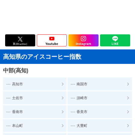
高知県のアイスコーヒー指数
中部(高知)
---
---
高知市
南国市
---
---
土佐市
須崎市
---
---
香南市
香美市
---
---
本山町
大豊町