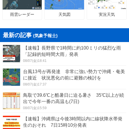
天気図
実況天気
雨雲レーダー
最新の記事
(気象予報士)
【速報】長野県で1時間に約100ミリの猛烈な雨
「記録的短時間大雨」発表
08/07(金)18:41
台風13号が再発達 非常に強い勢力で沖縄・奄美
に接近 状況悪化の前に避難の検討を
08/07(金)17:37
鳥取で39.6℃と酷暑日に迫る暑さ 35℃以上が続
出で今年一番の高温も(7日)
08/07(金)15:59
【速報】沖縄県は今後3時間以内に線状降水帯発
生のおそれ 7日15時10分発表