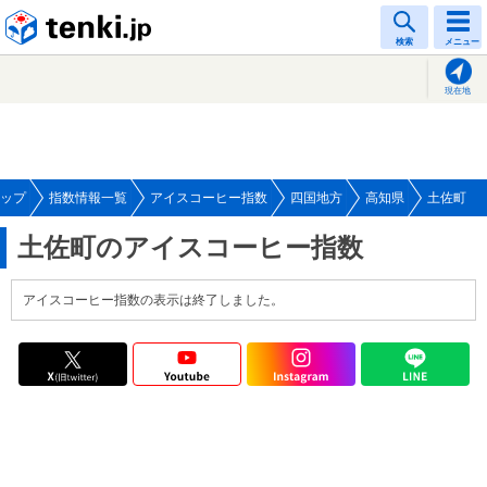
tenki.jp
検索
メニュー
現在地
ップ
指数情報一覧
アイスコーヒー指数
四国地方
高知県
土佐町
土佐町のアイスコーヒー指数
アイスコーヒー指数の表示は終了しました。