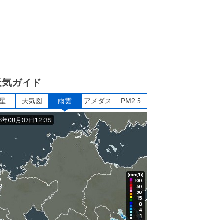
天気ガイド
星
天気図
雨雲
アメダス
PM2.5