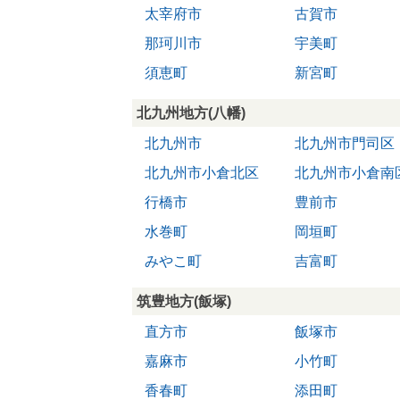
太宰府市
古賀市
那珂川市
宇美町
須恵町
新宮町
北九州地方(八幡)
北九州市
北九州市門司区
北九州市小倉北区
北九州市小倉南
行橋市
豊前市
水巻町
岡垣町
みやこ町
吉富町
筑豊地方(飯塚)
直方市
飯塚市
嘉麻市
小竹町
香春町
添田町