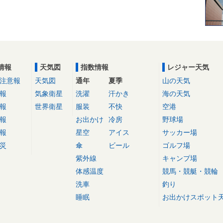
情報
天気図
指数情報
レジャー天気
注意報
天気図
通年
夏季
山の天気
報
気象衛星
洗濯
汗かき
海の天気
報
世界衛星
服装
不快
空港
報
お出かけ
冷房
野球場
報
星空
アイス
サッカー場
災
傘
ビール
ゴルフ場
紫外線
キャンプ場
体感温度
競馬・競艇・競輪
洗車
釣り
睡眠
お出かけスポット