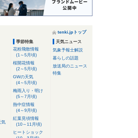
tenki.jpトップ
季節特集
天気ニュース
花粉飛散情報
気象予報士解説
(1～5月頃)
暮らしの話題
桜開花情報
放送局のニュース
(2～5月頃)
特集
GWの天気
(4～5月頃)
梅雨入り・明け
(5～7月頃)
熱中症情報
(4～9月頃)
紅葉見頃情報
天気
(10～11月頃)
ヒートショック