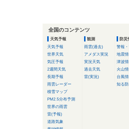
全国のコンテンツ
天気予報
観測
防災
天気予報
雨雲(過去)
警報・
世界天気
アメダス実況
地震情
気圧予報
実況天気
津波情
2週間天気
過去天気
火山情
長期予報
雷(実況)
台風情
雨雲レーダー
知る防
積雪マップ
PM2.5分布予測
世界の雨雲
雷(予報)
道路気象