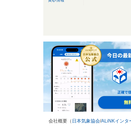
黄砂情報
会社概要（
日本気象協会
/
ALiNKイン