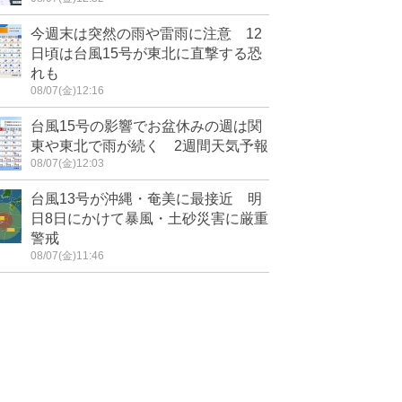
今週末は突然の雨や雷雨に注意 12
日頃は台風15号が東北に直撃する恐
れも
08/07(金)12:16
台風15号の影響でお盆休みの週は関
東や東北で雨が続く 2週間天気予報
08/07(金)12:03
台風13号が沖縄・奄美に最接近 明
日8日にかけて暴風・土砂災害に厳重
警戒
08/07(金)11:46