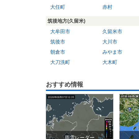
大任町
赤村
筑後地方(久留米)
大牟田市
久留米市
筑後市
大川市
朝倉市
みやま市
大刀洗町
大木町
おすすめ情報
雨雲レーダー