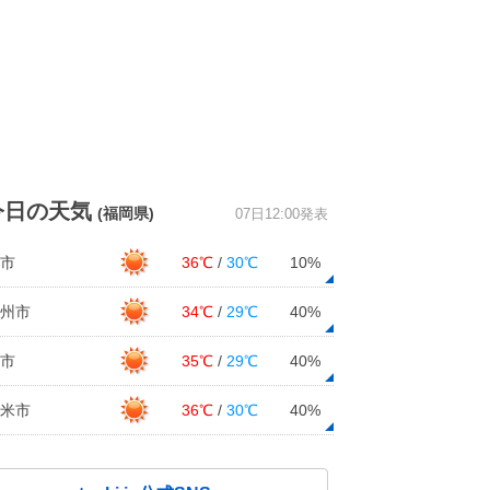
今日の天気
(福岡県)
07日12:00発表
市
36℃
/
30℃
10%
州市
34℃
/
29℃
40%
市
35℃
/
29℃
40%
米市
36℃
/
30℃
40%