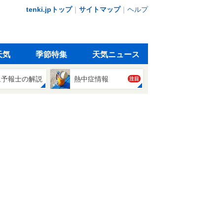
tenki.jpトップ
｜
サイトマップ
｜
ヘルプ
天気
季節特集
天気ニュース
象予報士の解説
熱中症情報
注目