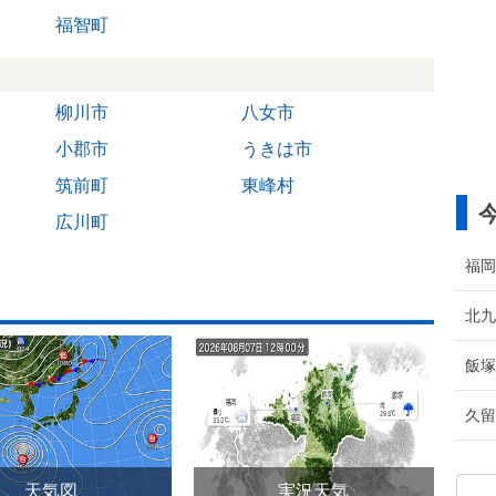
福智町
柳川市
八女市
小郡市
うきは市
筑前町
東峰村
広川町
福岡
北九
飯塚
久留
天気図
実況天気