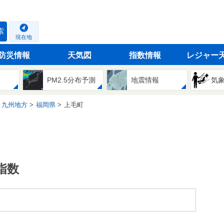
索
現在地
防災情報
天気図
指数情報
レジャー
PM2.5分布予測
地震情報
気
九州地方
福岡県
上毛町
指数