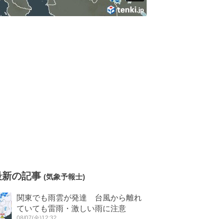
最新の記事
(気象予報士)
関東でも雨雲が発達 台風から離れ
ていても雷雨・激しい雨に注意
08/07(金)12:32