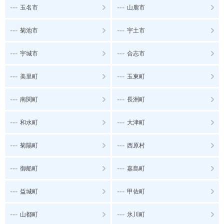
---
---
玉名市
山鹿市
---
---
菊池市
宇土市
---
---
宇城市
合志市
---
---
美里町
玉東町
---
---
南関町
長洲町
---
---
和水町
大津町
---
---
菊陽町
西原村
---
---
御船町
嘉島町
---
---
益城町
甲佐町
---
---
山都町
氷川町