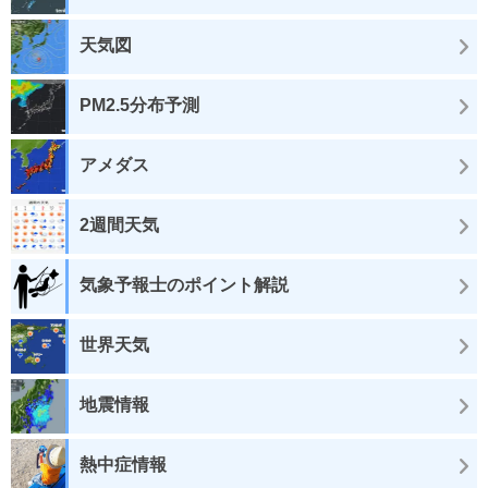
天気図
PM2.5分布予測
アメダス
2週間天気
気象予報士のポイント解説
世界天気
地震情報
熱中症情報