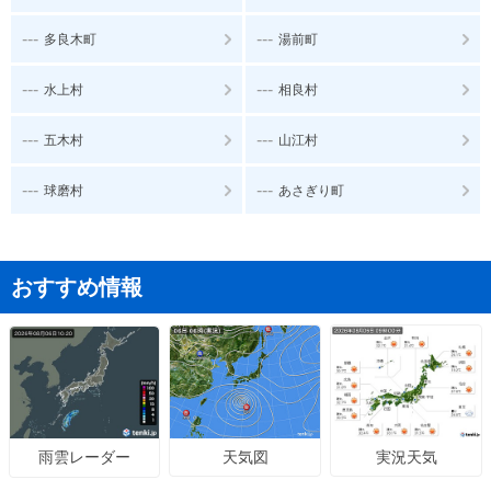
---
---
多良木町
湯前町
---
---
水上村
相良村
---
---
五木村
山江村
---
---
球磨村
あさぎり町
おすすめ情報
天気図
実況天気
雨雲レーダー