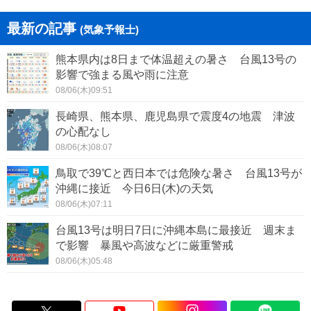
最新の記事
(気象予報士)
熊本県内は8日まで体温超えの暑さ 台風13号の
影響で強まる風や雨に注意
08/06(木)09:51
長崎県、熊本県、鹿児島県で震度4の地震 津波
の心配なし
08/06(木)08:07
鳥取で39℃と西日本では危険な暑さ 台風13号が
沖縄に接近 今日6日(木)の天気
08/06(木)07:11
台風13号は明日7日に沖縄本島に最接近 週末ま
で影響 暴風や高波などに厳重警戒
08/06(木)05:48