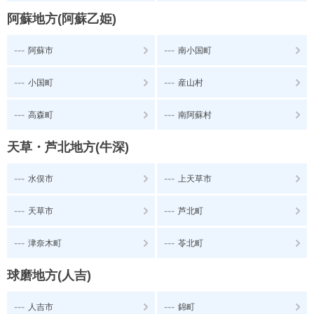
阿蘇地方(阿蘇乙姫)
---
---
阿蘇市
南小国町
---
---
小国町
産山村
---
---
高森町
南阿蘇村
天草・芦北地方(牛深)
---
---
水俣市
上天草市
---
---
天草市
芦北町
---
---
津奈木町
苓北町
球磨地方(人吉)
---
---
人吉市
錦町