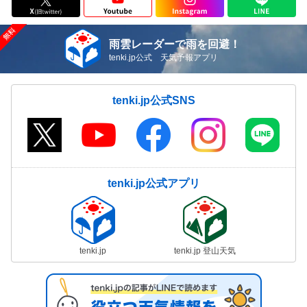
雨雲レーダーで雨を回避！
tenki.jp公式 天気予報アプリ
tenki.jp公式SNS
tenki.jp公式アプリ
tenki.jp
tenki.jp 登山天気