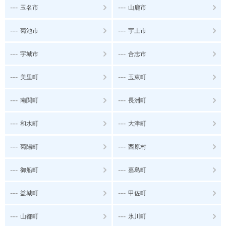
---
---
玉名市
山鹿市
---
---
菊池市
宇土市
---
---
宇城市
合志市
---
---
美里町
玉東町
---
---
南関町
長洲町
---
---
和水町
大津町
---
---
菊陽町
西原村
---
---
御船町
嘉島町
---
---
益城町
甲佐町
---
---
山都町
氷川町