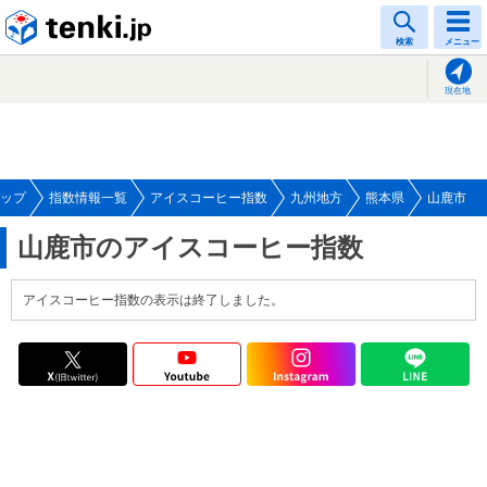
tenki.jp
検索
メニュー
現在地
ップ
指数情報一覧
アイスコーヒー指数
九州地方
熊本県
山鹿市
山鹿市のアイスコーヒー指数
アイスコーヒー指数の表示は終了しました。