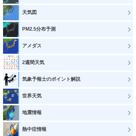
天気図
PM2.5分布予測
アメダス
2週間天気
気象予報士のポイント解説
世界天気
地震情報
熱中症情報