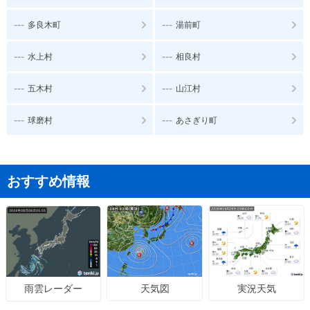
---
---
多良木町
湯前町
---
---
水上村
相良村
---
---
五木村
山江村
---
---
球磨村
あさぎり町
おすすめ情報
天気図
実況天気
雨雲レーダー