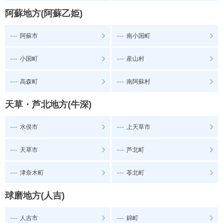
阿蘇地方(阿蘇乙姫)
---
---
阿蘇市
南小国町
---
---
小国町
産山村
---
---
高森町
南阿蘇村
天草・芦北地方(牛深)
---
---
水俣市
上天草市
---
---
天草市
芦北町
---
---
津奈木町
苓北町
球磨地方(人吉)
---
---
人吉市
錦町