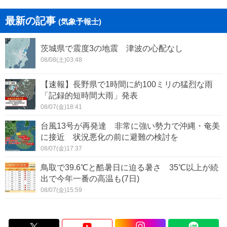
最新の記事
(気象予報士)
茨城県で震度3の地震 津波の心配なし
08/08(土)03:48
【速報】長野県で1時間に約100ミリの猛烈な雨
「記録的短時間大雨」発表
08/07(金)18:41
台風13号が再発達 非常に強い勢力で沖縄・奄美
に接近 状況悪化の前に避難の検討を
08/07(金)17:37
鳥取で39.6℃と酷暑日に迫る暑さ 35℃以上が続
出で今年一番の高温も(7日)
08/07(金)15:59