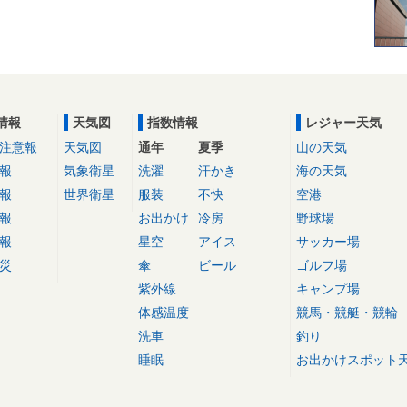
情報
天気図
指数情報
レジャー天気
注意報
天気図
通年
夏季
山の天気
報
気象衛星
洗濯
汗かき
海の天気
報
世界衛星
服装
不快
空港
報
お出かけ
冷房
野球場
報
星空
アイス
サッカー場
災
傘
ビール
ゴルフ場
紫外線
キャンプ場
体感温度
競馬・競艇・競輪
洗車
釣り
睡眠
お出かけスポット