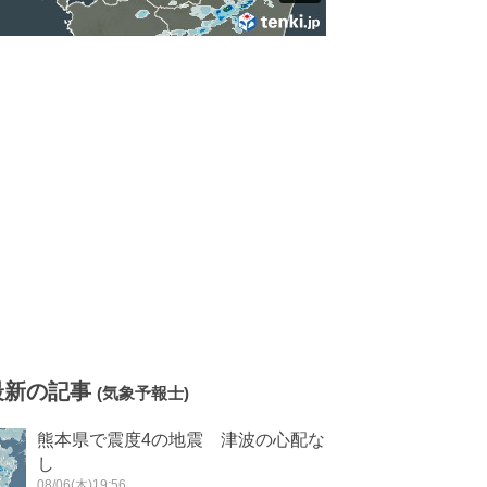
最新の記事
(気象予報士)
熊本県で震度4の地震 津波の心配な
し
08/06(木)19:56