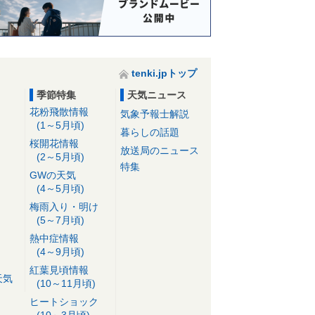
tenki.jpトップ
季節特集
天気ニュース
花粉飛散情報
気象予報士解説
(1～5月頃)
暮らしの話題
桜開花情報
放送局のニュース
(2～5月頃)
特集
GWの天気
(4～5月頃)
梅雨入り・明け
(5～7月頃)
熱中症情報
(4～9月頃)
紅葉見頃情報
天気
(10～11月頃)
ヒートショック