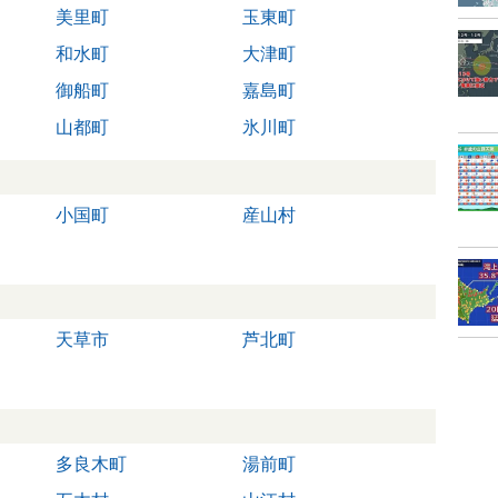
美里町
玉東町
和水町
大津町
御船町
嘉島町
山都町
氷川町
小国町
産山村
天草市
芦北町
多良木町
湯前町