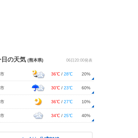
今日の天気
(熊本県)
06日20:00発表
市
36℃
/
28℃
20%
市
30℃
/
23℃
60%
市
36℃
/
27℃
10%
市
34℃
/
25℃
40%