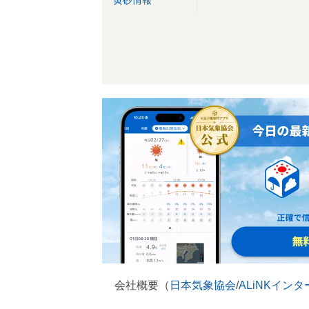
黄砂情報
会社概要（
日本気象協会
/
ALiNKイン