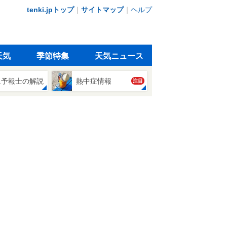
tenki.jpトップ
｜
サイトマップ
｜
ヘルプ
天気
季節特集
天気ニュース
象予報士の解説
熱中症情報
注目