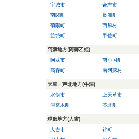
宇城市
合志市
南関町
長洲町
菊陽町
西原村
益城町
甲佐町
阿蘇地方(阿蘇乙姫)
阿蘇市
南小国町
高森町
南阿蘇村
天草・芦北地方(牛深)
水俣市
上天草市
津奈木町
苓北町
球磨地方(人吉)
人吉市
錦町