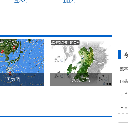
五木村
山江村
熊本
天気図
実況天気
阿蘇
天草
人吉