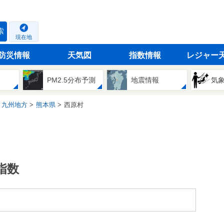
索
現在地
防災情報
天気図
指数情報
レジャー
PM2.5分布予測
地震情報
気
九州地方
熊本県
西原村
指数