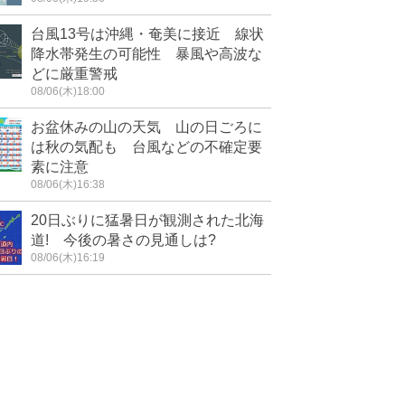
台風13号は沖縄・奄美に接近 線状
降水帯発生の可能性 暴風や高波な
どに厳重警戒
08/06(木)18:00
お盆休みの山の天気 山の日ごろに
は秋の気配も 台風などの不確定要
素に注意
08/06(木)16:38
20日ぶりに猛暑日が観測された北海
道! 今後の暑さの見通しは?
08/06(木)16:19