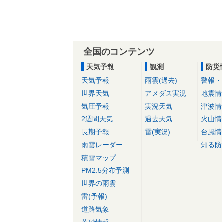
全国のコンテンツ
天気予報
観測
防災
天気予報
雨雲(過去)
警報・
世界天気
アメダス実況
地震情
気圧予報
実況天気
津波情
2週間天気
過去天気
火山情
長期予報
雷(実況)
台風情
雨雲レーダー
知る防
積雪マップ
PM2.5分布予測
世界の雨雲
雷(予報)
道路気象