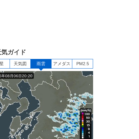
天気ガイド
星
天気図
雨雲
アメダス
PM2.5