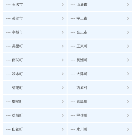
---
---
玉名市
山鹿市
---
---
菊池市
宇土市
---
---
宇城市
合志市
---
---
美里町
玉東町
---
---
南関町
長洲町
---
---
和水町
大津町
---
---
菊陽町
西原村
---
---
御船町
嘉島町
---
---
益城町
甲佐町
---
---
山都町
氷川町