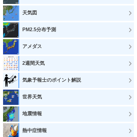
天気図
PM2.5分布予測
アメダス
2週間天気
気象予報士のポイント解説
世界天気
地震情報
熱中症情報