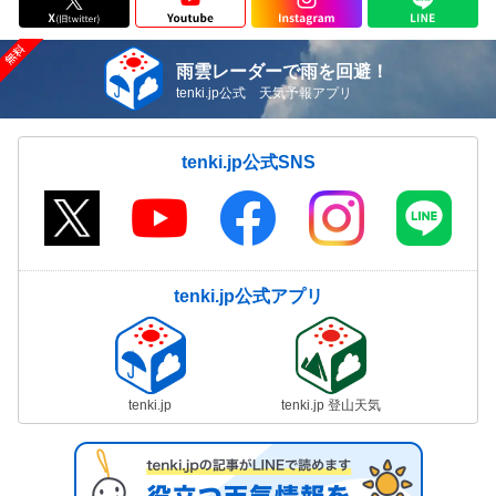
雨雲レーダーで雨を回避！
tenki.jp公式 天気予報アプリ
tenki.jp公式SNS
tenki.jp公式アプリ
tenki.jp
tenki.jp 登山天気