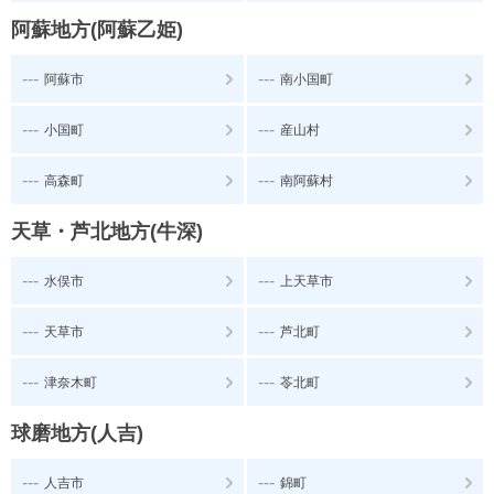
阿蘇地方(阿蘇乙姫)
---
---
阿蘇市
南小国町
---
---
小国町
産山村
---
---
高森町
南阿蘇村
天草・芦北地方(牛深)
---
---
水俣市
上天草市
---
---
天草市
芦北町
---
---
津奈木町
苓北町
球磨地方(人吉)
---
---
人吉市
錦町