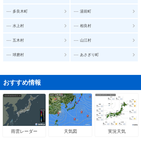
---
---
多良木町
湯前町
---
---
水上村
相良村
---
---
五木村
山江村
---
---
球磨村
あさぎり町
おすすめ情報
天気図
実況天気
雨雲レーダー