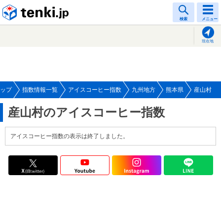
tenki.jp
検索
メニュー
現在地
ップ
指数情報一覧
アイスコーヒー指数
九州地方
熊本県
産山村
産山村のアイスコーヒー指数
アイスコーヒー指数の表示は終了しました。