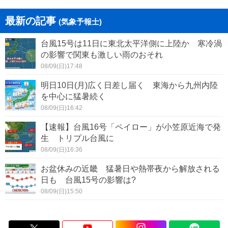
最新の記事
(気象予報士)
台風15号は11日に東北太平洋側に上陸か 寒冷渦
の影響で関東も激しい雨のおそれ
08/09(日)17:48
明日10日(月)広く日差し届く 東海から九州内陸
を中心に猛暑続く
08/09(日)16:42
【速報】台風16号「ペイロー」が小笠原近海で発
生 トリプル台風に
08/09(日)16:36
お盆休みの近畿 猛暑日や熱帯夜から解放される
日も 台風15号の影響は?
08/09(日)15:50