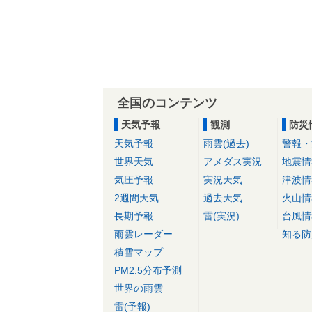
全国のコンテンツ
天気予報
観測
防災
天気予報
雨雲(過去)
警報・
世界天気
アメダス実況
地震情
気圧予報
実況天気
津波情
2週間天気
過去天気
火山情
長期予報
雷(実況)
台風情
雨雲レーダー
知る防
積雪マップ
PM2.5分布予測
世界の雨雲
雷(予報)