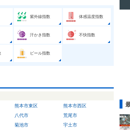
紫外線指数
体感温度指数
汗かき指数
不快指数
数
ビール指数
熊本市東区
熊本市西区
八代市
荒尾市
菊池市
宇土市