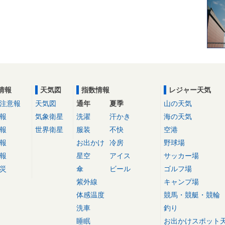
情報
天気図
指数情報
レジャー天気
注意報
天気図
通年
夏季
山の天気
報
気象衛星
洗濯
汗かき
海の天気
報
世界衛星
服装
不快
空港
報
お出かけ
冷房
野球場
報
星空
アイス
サッカー場
災
傘
ビール
ゴルフ場
紫外線
キャンプ場
体感温度
競馬・競艇・競輪
洗車
釣り
睡眠
お出かけスポット