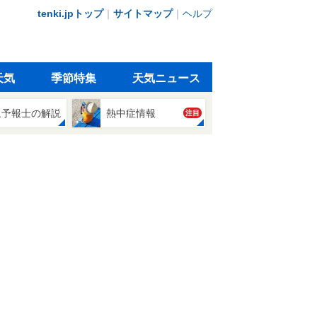
tenki.jpトップ
｜
サイトマップ
｜
ヘルプ
天気
季節特集
天気ニュース
象予報士の解説
熱中症情報
注目