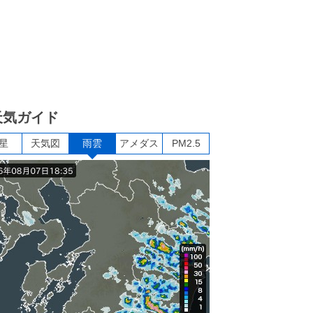
天気ガイド
星
天気図
雨雲
アメダス
PM2.5