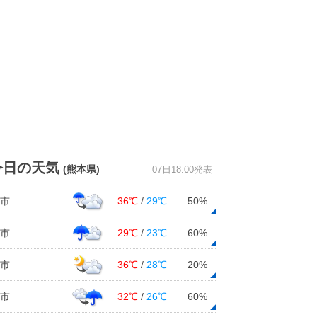
今日の天気
(熊本県)
07日18:00発表
市
36℃
/
29℃
50%
市
29℃
/
23℃
60%
市
36℃
/
28℃
20%
市
32℃
/
26℃
60%