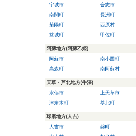
宇城市
合志市
南関町
長洲町
菊陽町
西原村
益城町
甲佐町
阿蘇地方(阿蘇乙姫)
阿蘇市
南小国町
高森町
南阿蘇村
天草・芦北地方(牛深)
水俣市
上天草市
津奈木町
苓北町
球磨地方(人吉)
人吉市
錦町