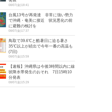
発表
08/07(金)18:41
台風13号が再発達 非常に強い勢力
で沖縄・奄美に接近 状況悪化の前
に避難の検討を
08/07(金)17:37
鳥取で39.6℃と酷暑日に迫る暑さ
35℃以上が続出で今年一番の高温も
(7日)
08/07(金)15:59
【速報】沖縄県は今後3時間以内に線
状降水帯発生のおそれ 7日15時10
分発表
08/07(金)15:29