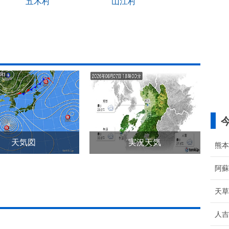
五木村
山江村
天気図
実況天気
熊本
阿蘇
天草
人吉