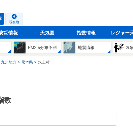
索
現在地
防災情報
天気図
指数情報
レジャー
PM2.5分布予測
地震情報
気
九州地方
熊本県
水上村
指数