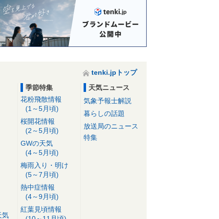
tenki.jpトップ
季節特集
天気ニュース
花粉飛散情報
気象予報士解説
(1～5月頃)
暮らしの話題
桜開花情報
放送局のニュース
(2～5月頃)
特集
GWの天気
(4～5月頃)
梅雨入り・明け
(5～7月頃)
熱中症情報
(4～9月頃)
紅葉見頃情報
天気
(10～11月頃)