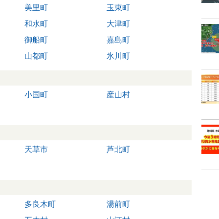
美里町
玉東町
和水町
大津町
御船町
嘉島町
山都町
氷川町
小国町
産山村
天草市
芦北町
多良木町
湯前町