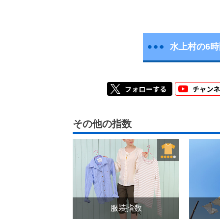
水上村の6
その他の指数
服装指数