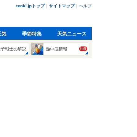
tenki.jpトップ
｜
サイトマップ
｜
ヘルプ
天気
季節特集
天気ニュース
象予報士の解説
熱中症情報
注目