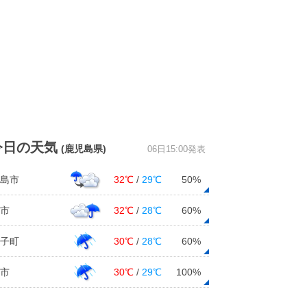
今日の天気
(鹿児島県)
06日15:00発表
島市
32℃
/
29℃
50%
市
32℃
/
28℃
60%
子町
30℃
/
28℃
60%
市
30℃
/
29℃
100%