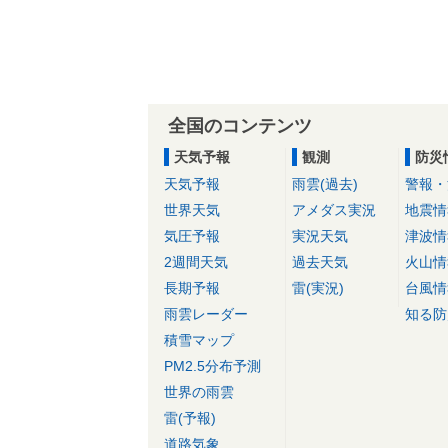
全国のコンテンツ
天気予報
観測
防災
天気予報
雨雲(過去)
警報・
世界天気
アメダス実況
地震情
気圧予報
実況天気
津波情
2週間天気
過去天気
火山情
長期予報
雷(実況)
台風情
雨雲レーダー
知る防
積雪マップ
PM2.5分布予測
世界の雨雲
雷(予報)
道路気象