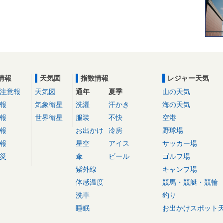
情報
天気図
指数情報
レジャー天気
注意報
天気図
通年
夏季
山の天気
報
気象衛星
洗濯
汗かき
海の天気
報
世界衛星
服装
不快
空港
報
お出かけ
冷房
野球場
報
星空
アイス
サッカー場
災
傘
ビール
ゴルフ場
紫外線
キャンプ場
体感温度
競馬・競艇・競輪
洗車
釣り
睡眠
お出かけスポット