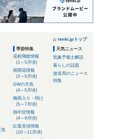
tenki.jpトップ
季節特集
天気ニュース
花粉飛散情報
気象予報士解説
(1～5月頃)
暮らしの話題
桜開花情報
放送局のニュース
(2～5月頃)
特集
GWの天気
(4～5月頃)
梅雨入り・明け
(5～7月頃)
熱中症情報
(4～9月頃)
紅葉見頃情報
天気
(10～11月頃)