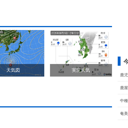
天気図
実況天気
鹿児
鹿屋
中種
奄美