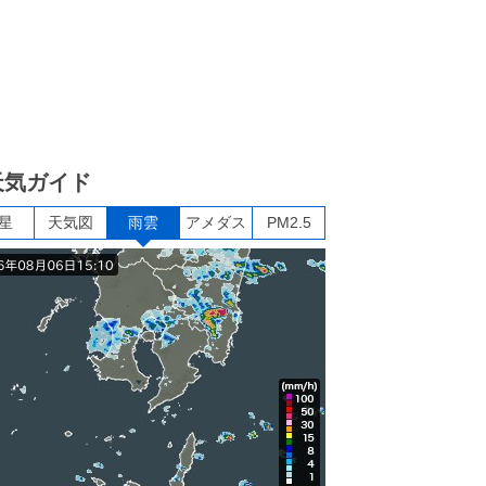
天気ガイド
星
天気図
雨雲
アメダス
PM2.5