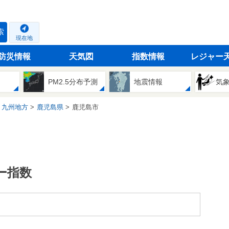
索
現在地
防災情報
天気図
指数情報
レジャー
PM2.5分布予測
地震情報
気
九州地方
鹿児島県
鹿児島市
ー指数