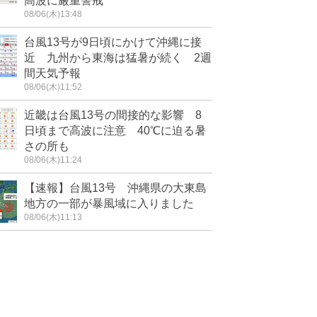
高波に厳重警戒
08/06(木)13:48
台風13号が9日頃にかけて沖縄に接
近 九州から東海は猛暑が続く 2週
間天気予報
08/06(木)11:52
近畿は台風13号の間接的な影響 8
日頃まで高波に注意 40℃に迫る暑
さの所も
08/06(木)11:24
【速報】台風13号 沖縄県の大東島
地方の一部が暴風域に入りました
08/06(木)11:13