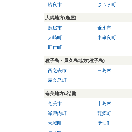
姶良市
さつま町
大隅地方(鹿屋)
鹿屋市
垂水市
大崎町
東串良町
肝付町
種子島・屋久島地方(種子島)
西之表市
三島村
屋久島町
奄美地方(名瀬)
奄美市
十島村
瀬戸内町
龍郷町
天城町
伊仙町