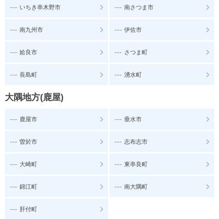
---
---
いちき串木野市
南さつま市
---
---
南九州市
伊佐市
---
---
姶良市
さつま町
---
---
長島町
湧水町
大隅地方(鹿屋)
---
---
鹿屋市
垂水市
---
---
曽於市
志布志市
---
---
大崎町
東串良町
---
---
錦江町
南大隅町
---
肝付町