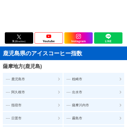
鹿児島県のアイスコーヒー指数
薩摩地方(鹿児島)
---
---
鹿児島市
枕崎市
---
---
阿久根市
出水市
---
---
指宿市
薩摩川内市
---
---
日置市
霧島市