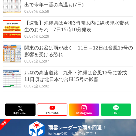
出で今年一番の高温も(7日)
08/07(金)15:59
【速報】沖縄県は今後3時間以内に線状降水帯発
生のおそれ 7日15時10分発表
08/07(金)15:29
関東のお盆は雨が続く 11日～12日は台風15号の
影響を受ける恐れ
08/07(金)15:07
お盆の高速道路 九州・沖縄は台風13号に警戒
11日頃は北日本で台風15号の影響
08/07(金)15:02
雨雲レーダーで雨を回避！
tenki.jp公式 天気予報アプリ