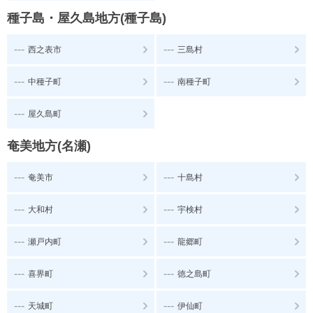
種子島・屋久島地方(種子島)
---
---
西之表市
三島村
---
---
中種子町
南種子町
---
屋久島町
奄美地方(名瀬)
---
---
奄美市
十島村
---
---
大和村
宇検村
---
---
瀬戸内町
龍郷町
---
---
喜界町
徳之島町
---
---
天城町
伊仙町