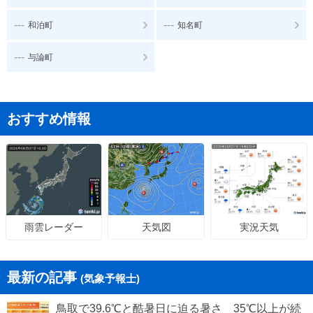
---
---
和泊町
知名町
---
与論町
おすすめ情報
天気図
実況天気
雨雲レーダー
最新の記事
(気象予報士)
鳥取で39.6℃と酷暑日に迫る暑さ 35℃以上が続