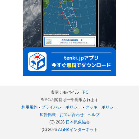
表示：
モバイル
｜
PC
※PCの閲覧は一部制限されます
利用規約
-
プライバシーポリシー
-
クッキーポリシー
広告掲載
-
お問い合わせ
-
ヘルプ
(C) 2026
日本気象協会
(C) 2026
ALiNKインターネット