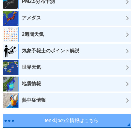
PM2.5分布予測
アメダス
2週間天気
気象予報士のポイント解説
世界天気
地震情報
熱中症情報
tenki.jpの全情報はこちら