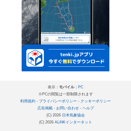
表示：
モバイル
｜
PC
※PCの閲覧は一部制限されます
利用規約
-
プライバシーポリシー
-
クッキーポリシー
広告掲載
-
お問い合わせ
-
ヘルプ
(C) 2026
日本気象協会
(C) 2026
ALiNKインターネット