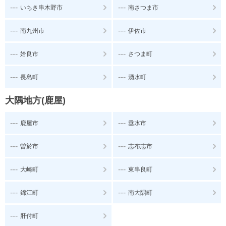
---
---
いちき串木野市
南さつま市
---
---
南九州市
伊佐市
---
---
姶良市
さつま町
---
---
長島町
湧水町
大隅地方(鹿屋)
---
---
鹿屋市
垂水市
---
---
曽於市
志布志市
---
---
大崎町
東串良町
---
---
錦江町
南大隅町
---
肝付町