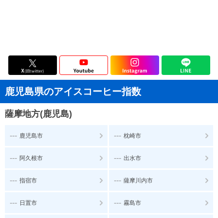
鹿児島県のアイスコーヒー指数
薩摩地方(鹿児島)
---
---
鹿児島市
枕崎市
---
---
阿久根市
出水市
---
---
指宿市
薩摩川内市
---
---
日置市
霧島市