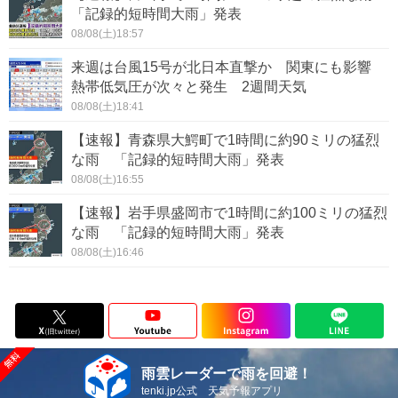
「記録的短時間大雨」発表
08/08(土)18:57
来週は台風15号が北日本直撃か 関東にも影響
熱帯低気圧が次々と発生 2週間天気
08/08(土)18:41
【速報】青森県大鰐町で1時間に約90ミリの猛烈
な雨 「記録的短時間大雨」発表
08/08(土)16:55
【速報】岩手県盛岡市で1時間に約100ミリの猛烈
な雨 「記録的短時間大雨」発表
08/08(土)16:46
雨雲レーダーで雨を回避！
tenki.jp公式 天気予報アプリ