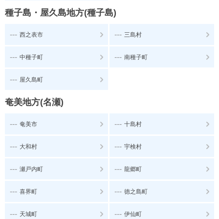
種子島・屋久島地方(種子島)
---
---
西之表市
三島村
---
---
中種子町
南種子町
---
屋久島町
奄美地方(名瀬)
---
---
奄美市
十島村
---
---
大和村
宇検村
---
---
瀬戸内町
龍郷町
---
---
喜界町
徳之島町
---
---
天城町
伊仙町