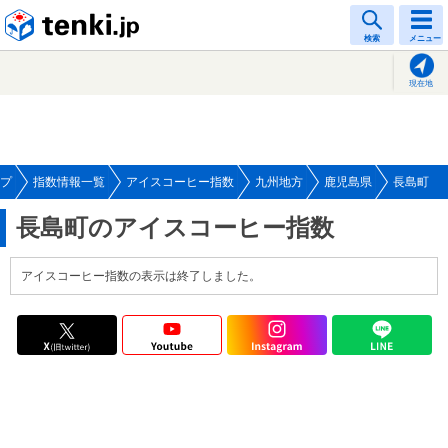
tenki.jp
検索
メニュー
現在地
プ
指数情報一覧
アイスコーヒー指数
九州地方
鹿児島県
長島町
長島町のアイスコーヒー指数
アイスコーヒー指数の表示は終了しました。