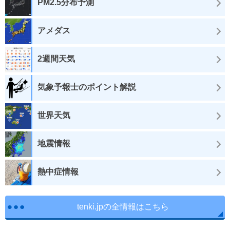
PM2.5分布予測
アメダス
2週間天気
気象予報士のポイント解説
世界天気
地震情報
熱中症情報
tenki.jpの全情報はこちら