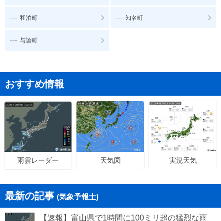
---
---
和泊町
知名町
---
与論町
おすすめ情報
天気図
実況天気
雨雲レーダー
最新の記事
(気象予報士)
【速報】富山県で1時間に100ミリ超の猛烈な雨