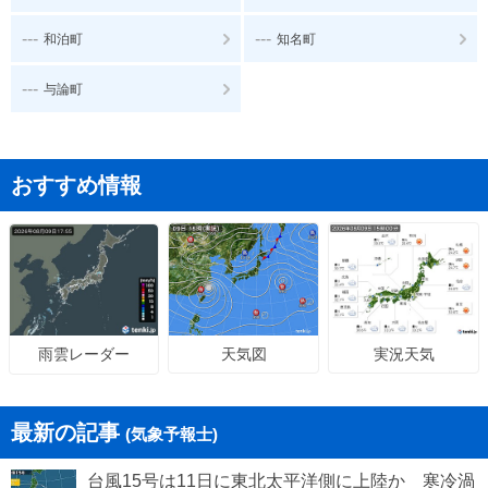
---
---
和泊町
知名町
---
与論町
おすすめ情報
天気図
実況天気
雨雲レーダー
最新の記事
(気象予報士)
台風15号は11日に東北太平洋側に上陸か 寒冷渦