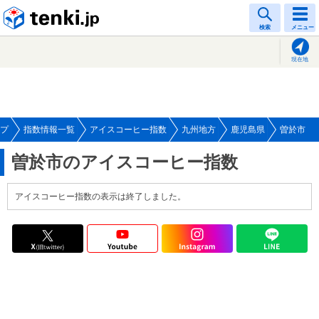
tenki.jp
検索
メニュー
現在地
プ
指数情報一覧
アイスコーヒー指数
九州地方
鹿児島県
曽於市
曽於市のアイスコーヒー指数
アイスコーヒー指数の表示は終了しました。