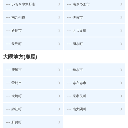
---
---
いちき串木野市
南さつま市
---
---
南九州市
伊佐市
---
---
姶良市
さつま町
---
---
長島町
湧水町
大隅地方(鹿屋)
---
---
鹿屋市
垂水市
---
---
曽於市
志布志市
---
---
大崎町
東串良町
---
---
錦江町
南大隅町
---
肝付町