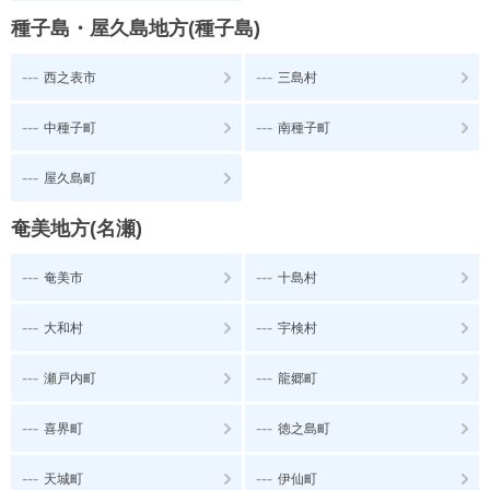
種子島・屋久島地方(種子島)
---
---
西之表市
三島村
---
---
中種子町
南種子町
---
屋久島町
奄美地方(名瀬)
---
---
奄美市
十島村
---
---
大和村
宇検村
---
---
瀬戸内町
龍郷町
---
---
喜界町
徳之島町
---
---
天城町
伊仙町