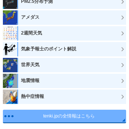
PM2.5分布予測
アメダス
2週間天気
気象予報士のポイント解説
世界天気
地震情報
熱中症情報
tenki.jpの全情報はこちら