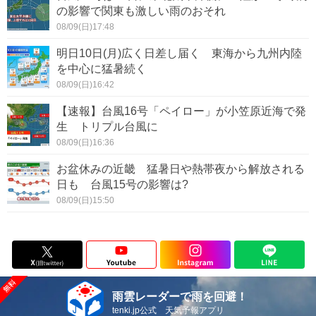
の影響で関東も激しい雨のおそれ
08/09(日)17:48
明日10日(月)広く日差し届く 東海から九州内陸
を中心に猛暑続く
08/09(日)16:42
【速報】台風16号「ペイロー」が小笠原近海で発
生 トリプル台風に
08/09(日)16:36
お盆休みの近畿 猛暑日や熱帯夜から解放される
日も 台風15号の影響は?
08/09(日)15:50
雨雲レーダーで雨を回避！
tenki.jp公式 天気予報アプリ