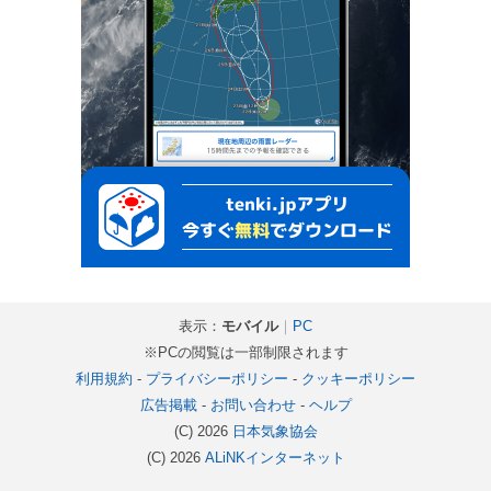
表示：
モバイル
｜
PC
※PCの閲覧は一部制限されます
利用規約
-
プライバシーポリシー
-
クッキーポリシー
広告掲載
-
お問い合わせ
-
ヘルプ
(C) 2026
日本気象協会
(C) 2026
ALiNKインターネット