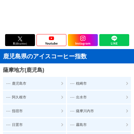
鹿児島県のアイスコーヒー指数
薩摩地方(鹿児島)
---
---
鹿児島市
枕崎市
---
---
阿久根市
出水市
---
---
指宿市
薩摩川内市
---
---
日置市
霧島市